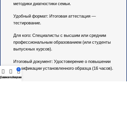
методики диагностики семьи.
Удобный формат: Итоговая аттестация —
тестирование.
Для кого: Специалисты с высшим или средним
профессиональным образованием (или студенты
выпускных курсов).
Итоговый документ: Удостоверение о повышении
квалификации установленного образца (16 часов).
0
равнить
Список желаний
Корзина
Узнать Подробнее
Посмотрите и другие бесплатные курсы