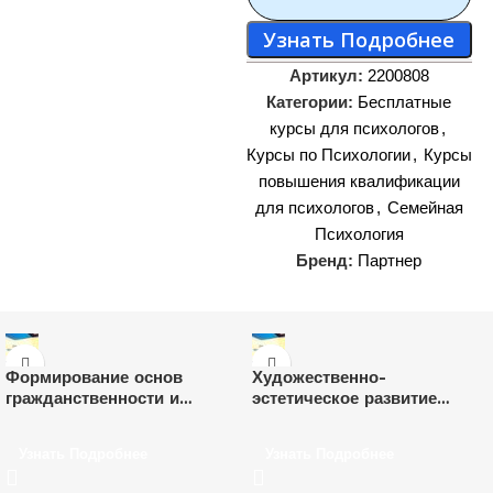
Узнать Подробнее
Артикул:
2200808
Категории:
Бесплатные
курсы для психологов
,
Курсы по Психологии
,
Курсы
повышения квалификации
для психологов
,
Семейная
Психология
Бренд:
Партнер
Формирование основ
Художественно-
гражданственности и
эстетическое развитие
патриотизма у детей
детей дошкольного
дошкольного возраста (36
возраста в разных видах
Узнать Подробнее
Узнать Подробнее
ч.)
деятельности в
соответствии с ФОП ДО и