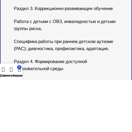
Раздел 3. Коррекционно-развивающее обучение
Работа с детьми с ОВЗ, инвалидностью и детьми
группы риска.
Специфика работы при раннем детском аутизме
(РАС): диагностика, профилактика, адаптация.
Раздел 4. Формирование доступной
0
образовательной среды
равнить
Список желаний
Корзина
Требования охранительного педагогического
режима.
Использование специального оборудования и
средств обеспечения доступности.
Современные методики реабилитации
(канистерапия, фелинотерапия).