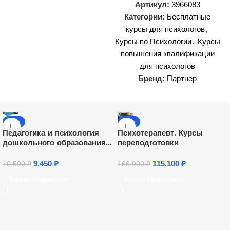
Артикул:
3966083
Категории:
Бесплатные
курсы для психологов
,
Курсы по Психологии
,
Курсы
повышения квалификации
для психологов
Бренд:
Партнер
-10%
-31%
Педагогика и психология
Психотерапевт. Курсы
дошкольного образования.
переподготовки
Присваивается
квалификация «Педагог-
9,450
₽
115,100
₽
10,500
₽
166,900
₽
психолог» (252 ч.)
Узнать Подробнее
Узнать Подробнее