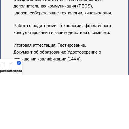
дополнительная коммуникация (PECS),
здоровьесберегающие технологии, кинезиология.
Работа с родителями: Технологии эффективного
консультирования и взаимодействия с семьями.
Итоговая аттестация: Тестирование.
Документ об образовании: Удостоверение о
повышении квалификации (144 ч).
0
равнить
Список желаний
Корзина
Узнать Подробнее
Посмотрите и другие бесплатные курсы