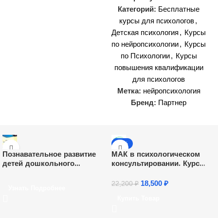
Категорий:
Бесплатные
курсы для психологов
,
Детская психология
,
Курсы
по нейропсихологии
,
Курсы
по Психологии
,
Курсы
повышения квалификации
для психологов
Метка:
нейропсихология
Бренд:
Партнер
-17%
Познавательное развитие
МАК в психологическом
детей дошкольного
консультировании. Курс
возраста в соответствии с
(108 ч)
ФОП ДО и ФГОС ДО (72 ч.)
18,500
₽
22,200
₽
Узнать Подробнее
Купить Товар