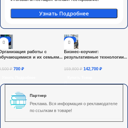
Узнать Подробнее
-80%
-11%
Организация работы с
Бизнес-коучинг:
обучающимися и их семьями
результативные технологии
по профилактике экстремизма
работы с отдельными
и агрессии в подростковой и
сотрудниками, командами и
700
₽
142,700
₽
3,500
₽
159,800
₽
молодежной среде (72 ч.)
организациями
Узнать Подробнее
Купить Товар
Партнер
Реклама. Вся информация о рекламодателе
по ссылкам в товаре!