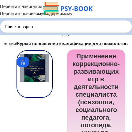
Перейти к навигации
Перейти к основному содержимому
хологии
Курсы повышения квалификации для психологов
Применение
-8
коррекционно-
0%
развивающих
игр в
деятельности
специалиста
(психолога,
социального
педагога,
логопеда,