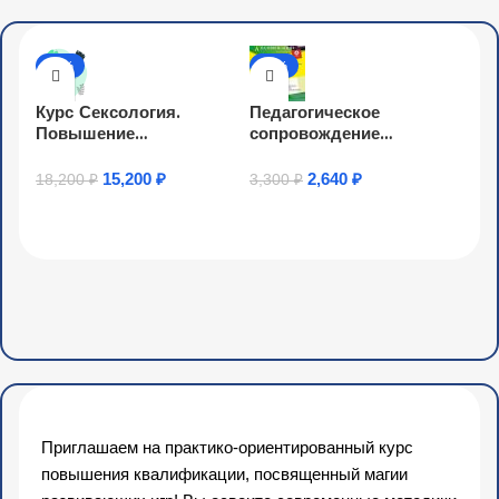
-16%
-20%
Курс Сексология.
Педагогическое
Повышение
сопровождение
квалификации
участников
образовательных
15,200
₽
2,640
₽
18,200
₽
3,300
₽
отношений по вопросам
Купить Товар
Узнать Подробнее
реализации особых
образовательных
потребностей
обучающихся с
нарушениями речи,
профилактики и
коррекции нарушений
развития (72 ч.)
Приглашаем на практико-ориентированный курс
повышения квалификации, посвященный магии