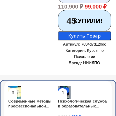
110,900
₽
99,000
₽
45
КУПИЛИ!
Купить Товар
Артикул:
7094d7d120dc
Категория:
Курсы по
Психологии
Бренд:
НИИДПО
-80%
Современные методы
Психологическая служба
профессиональной
в образовательных
ориентации в
организациях: создание
образовательных
условий по