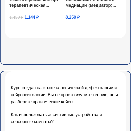
терапевтическая
медиации (медиатор)
технология
(252 ч.)
коммуникативного
1,144
₽
8,250
₽
1,430
₽
развития и обогащения
Узнать Подробнее
Узнать Подробнее
социального опыта
детей дошкольного
возраста (16 ч.)
Курс создан на стыке классической дефектологии и
нейропсихологии. Вы не просто изучите теорию, но и
разберете практические кейсы:
Как использовать ассистивные устройства и
сенсорные комнаты?