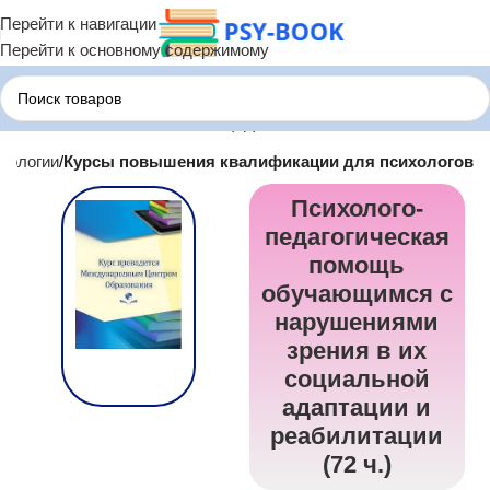
Перейти к навигации
Перейти к основному содержимому
хологии
Курсы повышения квалификации для психологов
Психолого-
педагогическая
помощь
обучающимся с
нарушениями
зрения в их
социальной
адаптации и
реабилитации
(72 ч.)