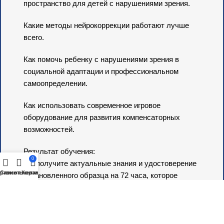
пространство для детей с нарушениями зрения.
Какие методы нейрокоррекции работают лучше
всего.
Как помочь ребенку с нарушениями зрения в
социальной адаптации и профессиональном
самоопределении.
Как использовать современное игровое
оборудование для развития компенсаторных
возможностей.
Результат обучения:
0
Вы получите актуальные знания и удостоверение
равнить
Список желаний
Корзина
установленного образца на 72 часа, которое
подтвердит вашу квалификацию.
Форма обучения: Дистанционная.
Итоговый контроль: Тестирование.