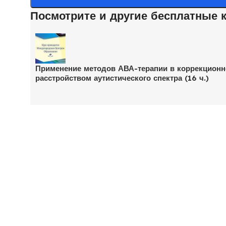
Посмотрите и другие бесплатные 
Применение методов АВА-терапии в коррекционно
расстройством аутистического спектра (16 ч.)
Катего
Книги по
Все О ПСИХОЛОГИИ в одном
Книги по
месте!
Вебинар
Поддержка
Лекции п
support@psy-book.ru
Бесплатн