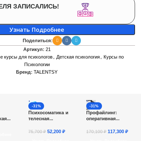
ЕЛЯ ЗАПИСАЛИСЬ!
Узнать Подробнее
Поделиться:
Артикул:
21
е курсы для психологов
,
Детская психология
,
Курсы по
Психологии
Бренд:
TALENTSY
-31%
-31%
Психосоматика и
Профайлинг:
кая
телесная
оперативная
психотерапия.
психодиагностика.
я с
Переподготовка
Переподготовка
52,200
₽
117,300
₽
75,700
₽
170,100
₽
обнее
и