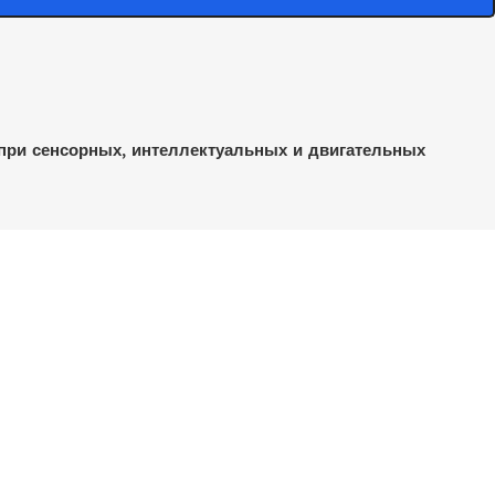
 при сенсорных, интеллектуальных и двигательных
Мы в Соцсетях: Подписывайтесь!
фиденциальности
рта услуг
ерта продаж
ты
 информация