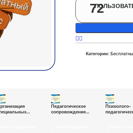
72
ПОЛЬЗОВАТ
Категории:
Бесплатны
рганизация
Педагогическое
Психолого-
пециальных
сопровождение
педагогичес
словий
участников
помощь
бразовательной
образовательных
обучающимс
Узнать Подробнее
Узнать Подробнее
Узнать Подр
реды и
отношений по
нарушениям