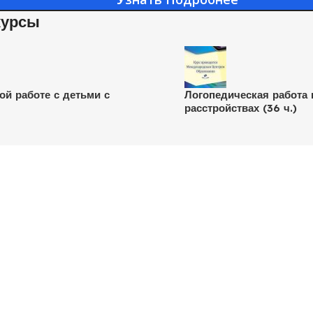
курсы
й работе с детьми с
Логопедическая работа
расстройствах (36 ч.)
рии
Курсы по Психологии
Важное
 Психологии
Курсы по КПТ
Политика кон
 КПТ
Детский психолог
Публичная офе
ы для Женщин
Практический психолог
Публичная оф
о Психологии
Курсы по сексологии
Правила рабо
ые вебинары для
Семейный системный психолог
Юридическая