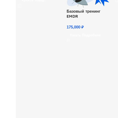
Купить Товар
д
о
с
Базовый тренинг
о
EMDR
о
н
175,000
₽
н
Узнать Подробнее
о