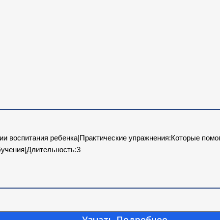
гии воспитания ребенка|Практические упражнения:Которые помо
бучения|Длительность:3
Узнать Подробнее