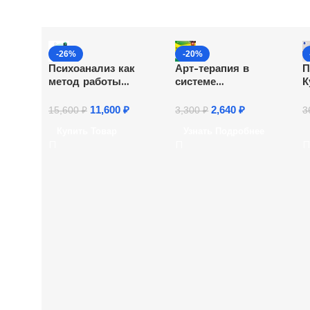
-26%
-20%
Психоанализ как
Арт-терапия в
П
метод работы
системе
К
психолога. Курс
коррекционно-
к
развивающей работы
11,600
₽
2,640
₽
15,600
₽
3,300
₽
3
педагога-психолога
Купить Товар
Узнать Подробнее
(72 ч.)