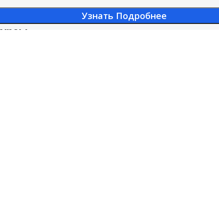
Узнать Подробнее
курсы
кольников (36 ч.)
Куклотерап
дошкольног
 по ссылкам в товаре!
рии
Курсы по Психологии
Важное