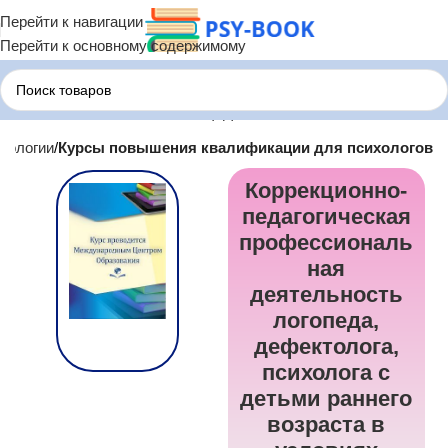
Перейти к навигации
Перейти к основному содержимому
хологии
Курсы повышения квалификации для психологов
Коррекционно-
педагогическая
профессиональ
ная
деятельность
логопеда,
дефектолога,
психолога с
детьми раннего
возраста в