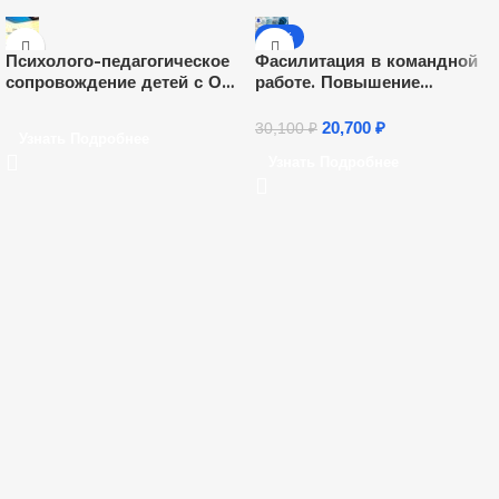
-31%
Психолого-педагогическое
Фасилитация в командной
сопровождение детей с ОВЗ
работе. Повышение
и инвалидностью в ДОО (72
квалификации
ч.)
20,700
₽
30,100
₽
Узнать Подробнее
Узнать Подробнее