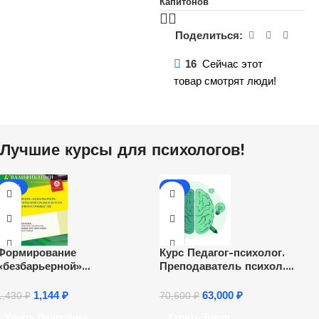
Капитонов
Поделиться:
16
Сейчас этот
товар смотрят люди!
Лучшие курсы для психологов!
-20%
-11%
Формирование
Курс Педагог-психолог.
«безбарьерной»
Преподаватель психол.
психологической среды в
дисциплин
детско-подростковом
1,144
₽
63,000
₽
1,430
₽
70,600
₽
сообществе (16 ч.)
Узнать Подробнее
Купить Товар