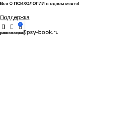
Все О ПСИХОЛОГИИ в одном месте!
Поддержка
0
support@psy-book.ru
равнить
Список желаний
Корзина
Категории
Курсы по Психологии
Важное
Мы в Соцсетях: Подписывайтесь!
©
2026