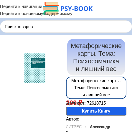
Перейти к навигации
Перейти к основному содержимому
Главная
Терапия по Состояниям
Терапия Психосоматики
Метафорические
карты. Тема:
Психосоматика
и лишний вес
Метафорические карты.
Тема: Психосоматика
и лишний вес
200
₽
Артикул:
72618715
Купить Книгу
Автор:
ЛИТРЕС
›
Александр