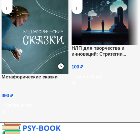
НЛП для творчества и
инноваций: Стратегии
гениев на практике
100
₽
Метафорические сказки
Купить Книгу
490
₽
Купить Книгу