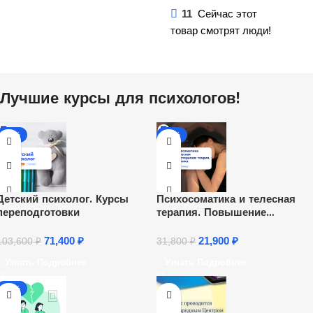
11
Сейчас этот
товар смотрят люди!
Лучшие курсы для психологов!
-31%
-31%
Детский психолог. Курсы
Психосоматика и телесная
переподготовки
терапия. Повышение
квалификации
71,400
₽
21,900
₽
103,600
₽
31,800
₽
Узнать Подробнее
Узнать Подробнее
-26%