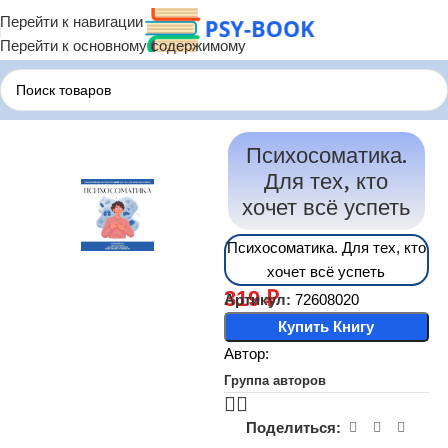
Перейти к навигации
Перейти к основному содержимому
Главная
Терапия по Состояниям
Терапия Психосоматики
Психосоматика.
Для тех, кто
хочет всё успеть
Психосоматика. Для тех, кто
хочет всё успеть
319
₽
Артикул:
72608020
Купить Книгу
Автор:
Группа авторов
Поделиться: