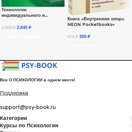
Технологии
индивидуального и
Книга «Внутренняя опора.
семейного
NEON Pocketbooks»
консультирования (72 ч.)
2,640
₽
3,300
₽
309
₽
Узнать Подробнее
475
₽
Купить Книгу
Все О ПСИХОЛОГИИ в одном месте!
Поддержка
support@psy-book.ru
Категории
Курсы по Психологии