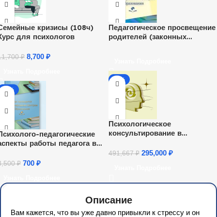
Семейные кризисы (108ч)
Педагогическое просвещение
Курс для психологов
родителей (законных
представителей) детей
дошкольного возраста,
8,700
₽
11,700
₽
Узнать Подробнее
посещающих дошкольные
Узнать Подробнее
образовательные организаци
-40%
(36 ч.)
-80%
Психологическое
консультирование в
Психолого-педагогические
гештальт-подходе
аспекты работы педагога в
кризисных и чрезвычайных
295,000
₽
491,667
₽
ситуациях (72 ч.)
700
₽
3,500
₽
Узнать Подробнее
Узнать Подробнее
Описание
Вам кажется, что вы уже давно привыкли к стрессу и он