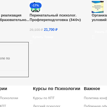
-17%
 реализация
Перинатальный психолог.
Организ
бразовательной
Профпереподготовка (340ч)
условий
ьного общего
и деяте
ответствии с
нарушен
21,700
₽
26,100
₽
Узнать 
бучающихся с
содержа
Купить Товар
разных 
ч.)
еле по
рии
Курсы по Психологии
Важное
 Психологии
Курсы по КПТ
Политика кон
 КПТ
Детский психолог
Публичная офе