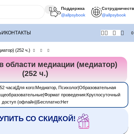
Поддержка
Сотрудничест
@allpsybook
@allpsybook
ЬИ
КОНТАКТЫ
атор) (252 ч.)
в области медиации (медиатор)
(252 ч.)
52 часа|Для кого:Медиатор, Психолог|Образовательная
бщеобразовательные|Формат проведения:Круглосуточный
доступ (офлайн)|Бесплатно:Нет
УПИТЬ СО СКИДКОЙ!