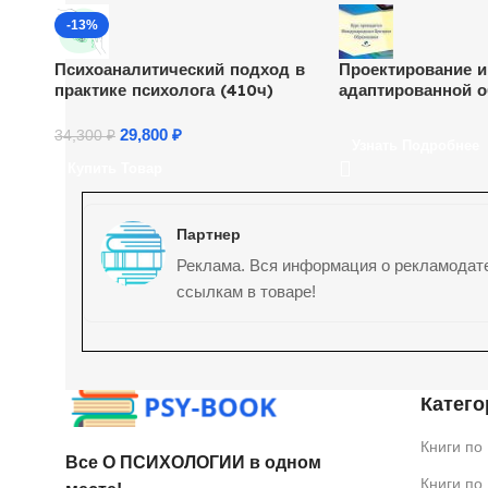
-13%
Психоаналитический подход в
Проектирование и
практике психолога (410ч)
адаптированной о
программы начал
образования в со
29,800
₽
34,300
₽
Узнать Подробнее
ФАОП НОО для о
Купить Товар
ОВЗ (36 ч.)
Партнер
Реклама. Вся информация о рекламодат
ссылкам в товаре!
Катего
Книги по
Все О ПСИХОЛОГИИ в одном
Книги по