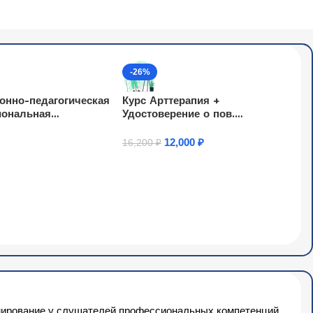
-26%
онно-педагогическая
Курс Арттерапия +
иональная
Удостоверение о пов.
ость логопеда,
квалификации
ога, психолога в
12,000
₽
16,200
₽
одробнее
 реализации ФГОС (72
Купить Товар
мирование у слушателей профессиональных компетенций,