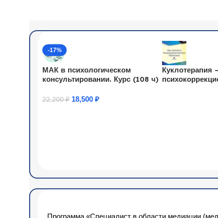
-17%
МАК в психологическом
Куклотерапия –
консультировании. Курс (108 ч)
психокоррекци
воздействия пр
детьми дошкол
18,500
₽
22,200
₽
Узнать Подробн
младшего школ
Купить Товар
(36 ч.)
Программа «Специалист в области медиации (мед