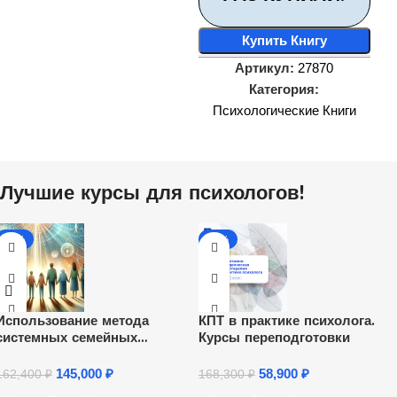
Купить Книгу
Артикул:
27870
Категория:
Психологические Книги
Лучшие курсы для психологов!
-11%
-65%
Использование метода
КПТ в практике психолога.
системных семейных
Курсы переподготовки
расстановок Б. Хеллингера в
индивидуальном и групповом
145,000
₽
58,900
₽
162,400
₽
168,300
₽
психологическом