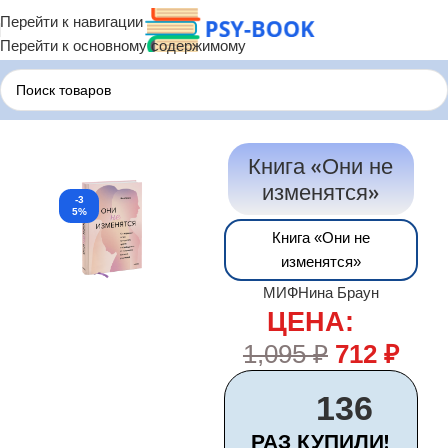
Перейти к навигации
Перейти к основному содержимому
Главная
Психологические Книги
Книга «Они не
изменятся»
-3
5%
Книга «Они не
изменятся»
МИФ
Нина Браун
ЦЕНА:
1,095
₽
712
₽
136
РАЗ КУПИЛИ!