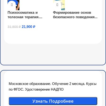
-31%
Психосоматика и
Формирование основ
телесная терапия.
безопасного поведения у
Повышение
детей дошкольного
квалификации
возраста (36 ч.)
21,900
₽
31,800
₽
Узнать Подробнее
Узнать Подробнее
Московское образование. Обучение 2 месяца. Курсы
по ФГОС. Удостоверение НАДПО
Узнать Подробнее