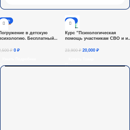
-100%
-16%
Погружение в детскую
Курс “Психологическая
психологию. Бесплатный
помощь участникам СВО и и
онлайн-курс.
семьям”
0
₽
20,000
₽
2,500
₽
23,900
₽
Узнать Подробнее
Купить Товар