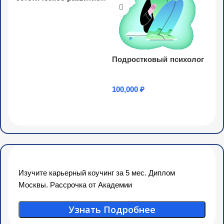
детей дошкольного
возраста в разных видах
Узнать Подробнее
деятельности в
соответствии с ФОП ДО
и ФГОС ДО (72 ч.)
Подростковый психолог
100,000
₽
Узнать Подробнее
Изучите карьерный коучинг за 5 мес. Диплом
Москвы. Рассрочка от Академии
Узнать Подробнее