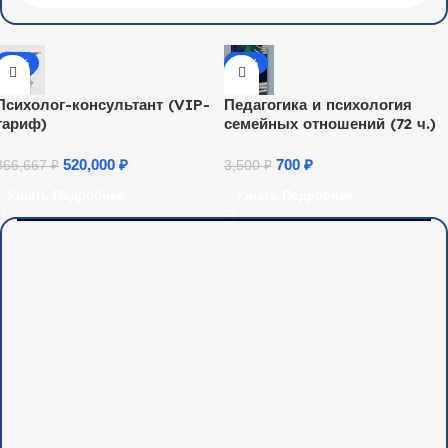
-40%
-80%
Психолог-консультант (VIP-
Педагогика и психология
тариф)
семейных отношений (72 ч.)
520,000
₽
700
₽
866,667
₽
3,500
₽
Узнать Подробнее
Узнать Подробнее