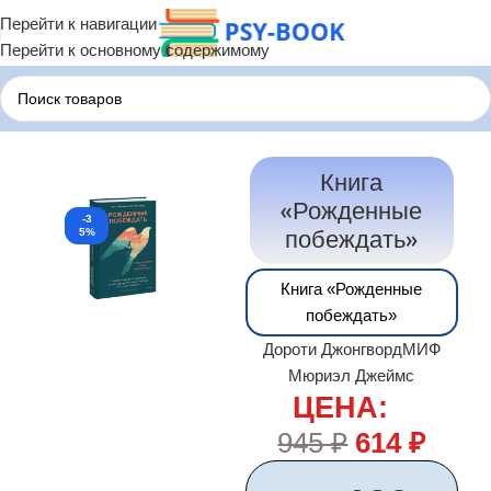
Перейти к навигации
Перейти к основному содержимому
Главная
Психологические Книги
Книга
«Рожденные
-3
побеждать»
5%
Книга «Рожденные
побеждать»
Дороти Джонгворд
МИФ
Мюриэл Джеймс
ЦЕНА:
945
₽
614
₽