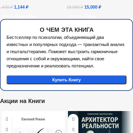
ч.)
1,144
₽
15,000
₽
1,430
₽
18,000
₽
Узнать Подробнее
Купить Товар
О ЧЕМ ЭТА КНИГА
Бестселлер по психологии, объединяющий два
известных и популярных подхода — транзактный анализ
и гештальттерапию. Поможет выстроить гармоничные
отношения с собой и окружающими, найти свое
предназначение и реализовать потенциал.
Купить Книгу
Акции на Книги