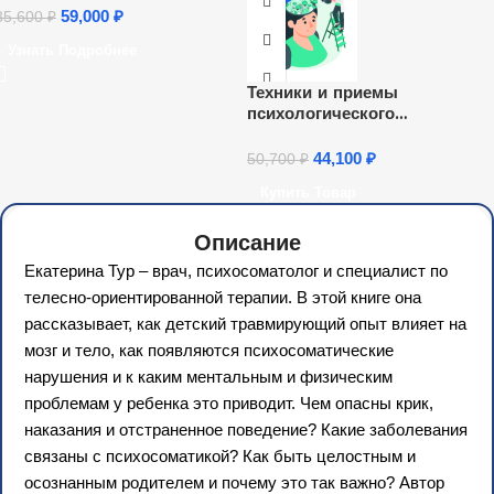
59,000
₽
85,600
₽
Узнать Подробнее
Техники и приемы
психологического
консультирования и
психологической диагностик
44,100
₽
50,700
₽
Купить Товар
Описание
Екатерина Тур – врач, психосоматолог и специалист по
телесно-ориентированной терапии. В этой книге она
рассказывает, как детский травмирующий опыт влияет на
мозг и тело, как появляются психосоматические
нарушения и к каким ментальным и физическим
проблемам у ребенка это приводит. Чем опасны крик,
наказания и отстраненное поведение? Какие заболевания
связаны с психосоматикой? Как быть целостным и
осознанным родителем и почему это так важно? Автор