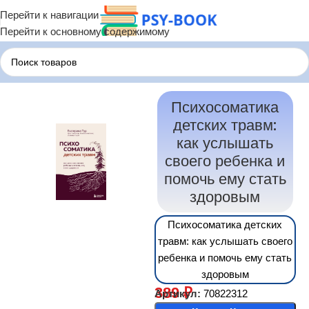
Перейти к навигации
Перейти к основному содержимому
Главная
Терапия по Состояниям
Терапия Психосоматики
Психосоматика
детских травм:
как услышать
своего ребенка и
помочь ему стать
здоровым
Психосоматика детских
травм: как услышать своего
ребенка и помочь ему стать
здоровым
389
₽
Артикул:
70822312