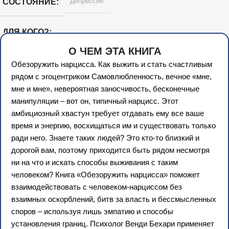
Депрессия
СОСТОЯНИЕ
возможностями здоровья, с
инвалидностью, детьми
группы риска (72 ч.)
ДЛЯ КОГО?
О ЧЕМ ЭТА КНИГА
Обезоружить нарцисса. Как выжить и стать счастливым
рядом с эгоцентриком Самовлюбленность, вечное «мне,
мне и мне», невероятная заносчивость, бесконечные
манипуляции – вот он, типичный нарцисс. Этот
амбициозный хвастун требует отдавать ему все ваше
время и энергию, восхищаться им и существовать только
ради него. Знаете таких людей? Это кто-то близкий и
дорогой вам, поэтому приходится быть рядом несмотря
ни на что и искать способы выживания с таким
человеком? Книга «Обезоружить нарцисса» поможет
взаимодействовать с человеком-нарциссом без
взаимных оскорблений, битв за власть и бессмысленных
споров – используя лишь эмпатию и способы
установления границ. Психолог Венди Бехари применяет