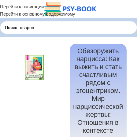
Перейти к навигации
Перейти к основному содержимому
хология
Книги по нарциссическому расстройству личности
Обезоружить
нарцисса: Как
выжить и стать
счастливым
рядом с
эгоцентриком.
Мир
нарциссической
жертвы:
Отношения в
контексте