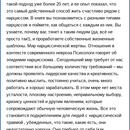
такой подход уже более 20 лет, и ее опыт показал, что
это самый действенный способ жить счастливо рядом с
нарциссом. В книге вы познакомитесь с разными типами
нарциссов и поймете, как общаться с каждым из них. Вы
узнаете, почему вас тянет к таким людям (да, всё не
просто так!), и проработаете собственные жизненные
шаблоны. Мир нарциссической жертвы. Отношения в
контексте современного невроза Психологи говорят об
эпидемии нарциссизма . Сегодняшний мир требует от нас
соответствия все большему количеству требований – мы
должны проявлять лидерские качества и креативность,
позитивно мыслить, постоянно учиться, очень много
работать и хорошо зарабатывать. В этом мире нет места
усталости, плохому настроению, неправильному выбору,
кризису ценностей и другим явлениям, которые
сопровождают обычную человеческую жизнь. Все это
становится подкреплением для людей с нарциссической
травмой , убежденных, что такие, какие есть, они
недостаточно хороши. Они требуют от себя (как,