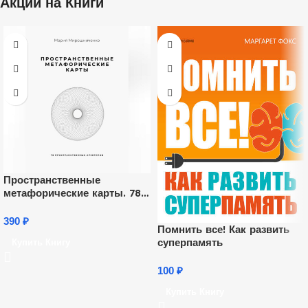
Акции на Книги
Пространственные
метафорические карты. 78
пространственных
архетипов
390
₽
Помнить все! Как развить
суперпамять
Купить Книгу
100
₽
Купить Книгу