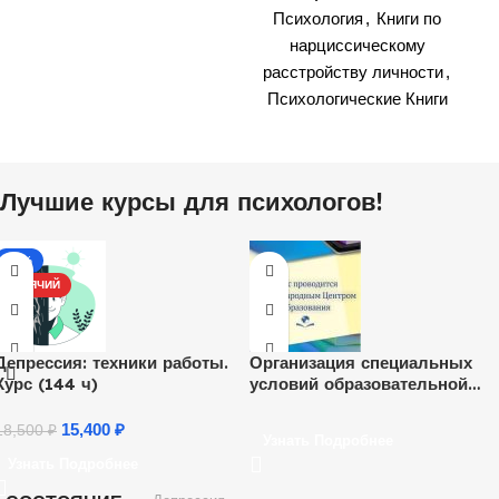
Психология
,
Книги по
нарциссическому
расстройству личности
,
Психологические Книги
Лучшие курсы для психологов!
-17%
ГОРЯЧИЙ
Депрессия: техники работы.
Организация специальных
Курс (144 ч)
условий образовательной
среды и деятельности по
освоению содержания
15,400
₽
18,500
₽
Узнать Подробнее
образования детьми раннего
Узнать Подробнее
и дошкольного возраста с
ограниченными