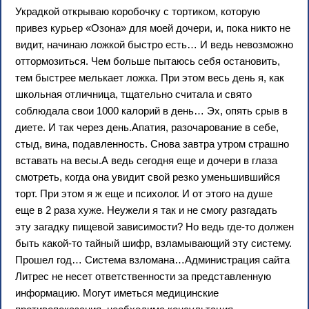
Украдкой открываю коробочку с тортиком, которую
привез курьер «Озона» для моей дочери, и, пока никто не
видит, начинаю ложкой быстро есть… И ведь невозможно
оттормозиться. Чем больше пытаюсь себя остановить,
тем быстрее мелькает ложка. При этом весь день я, как
школьная отличница, тщательно считала и свято
соблюдала свои 1000 калорий в день… Эх, опять срыв в
диете. И так через день.Апатия, разочарование в себе,
стыд, вина, подавленность. Снова завтра утром страшно
вставать на весы.А ведь сегодня еще и дочери в глаза
смотреть, когда она увидит свой резко уменьшившийся
торт. При этом я ж еще и психолог. И от этого на душе
еще в 2 раза хуже. Неужели я так и не смогу разгадать
эту загадку пищевой зависимости? Но ведь где-то должен
быть какой-то тайный шифр, взламывающий эту систему.
Прошел год… Система взломана…Администрация сайта
Литрес не несет ответственности за представленную
информацию. Могут иметься медицинские