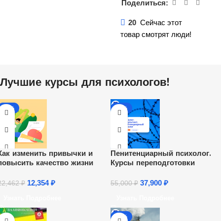
Поделиться:
20
Сейчас этот
товар смотрят люди!
Лучшие курсы для психологов!
-45%
-31%
Как изменить привычки и
Пенитенциарный психолог.
повысить качество жизни
Курсы переподготовки
12,354
₽
37,900
₽
22,462
₽
55,000
₽
Узнать Подробнее
Узнать Подробнее
-31%