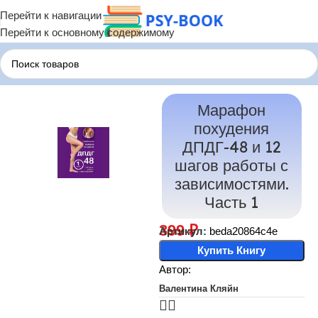
Перейти к навигации
Перейти к основному содержимому
Главная
Терапия по Состояниям
Терапия РПП
Марафон
похудения
ДПДГ-48 и 12
шагов работы с
зависимостями.
Часть 1
399
₽
Артикул:
beda20864c4e
Купить Книгу
Автор:
Валентина Кляйн