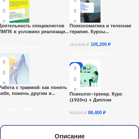
Деятельность специалистов
Психосоматика и телесная
ПМПК в условиях реализации
терапия. Курсы
ФГОС НОО лиц с ОВЗ (72 ч.)
переподготовки
105,200
₽
152,600
₽
Узнать Подробнее
Узнать Подробнее
-11%
Работа с травмой: как понять
себя, помочь другим и
Психолог-тренер. Курс
получить востребованную
(1920ч) + Диплом
профессию
Получить Запись!
88,400
₽
99,000
₽
Купить Товар
Описание