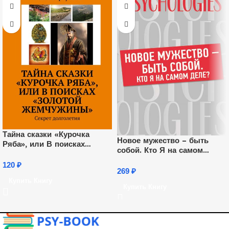
Тайна сказки «Курочка
Новое мужество – быть
Ряба», или В поисках
собой. Кто Я на самом
«Золотой жемчужины».
деле?
Секрет долголетия
120
₽
269
₽
Купить Книгу
Купить Книгу