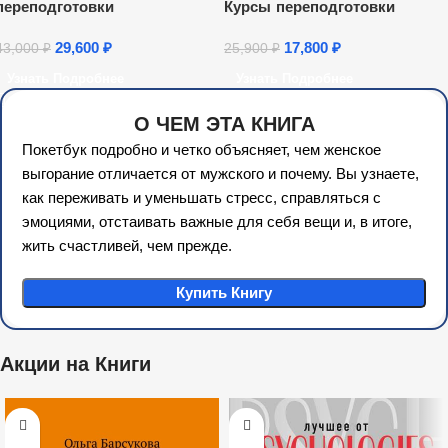
переподготовки
Курсы переподготовки
29,600
₽
17,800
₽
43,000
₽
25,900
₽
Узнать Подробнее
Узнать Подробнее
О ЧЕМ ЭТА КНИГА
Покетбук подробно и четко объясняет, чем женское
выгорание отличается от мужского и почему. Вы узнаете,
как переживать и уменьшать стресс, справляться с
эмоциями, отстаивать важные для себя вещи и, в итоге,
жить счастливей, чем прежде.
Купить Книгу
Акции на Книги