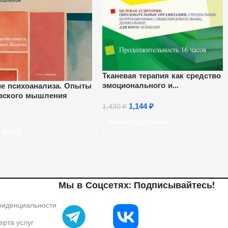
Тканевая терапия как средство
эмоционального и
е психоанализа. Опыты
коммуникативного развития
вского мышления
детей дошкольного и
1,144
₽
1,430
₽
младшего школьного возраста
Узнать Подробнее
(16 ч.)
 Книгу
Мы в Соцсетях: Подписывайтесь!
фиденциальности
рта услуг