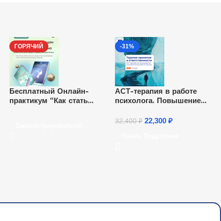
ГОРЯЧИЙ
-31%
Бесплатный Онлайн-
АСТ-терапия в работе
практикум “Как стать
психолога. Повышение
ра
психологом и начать
квалификации
зарабатывать удаленно”.
22,300
₽
32,400
₽
Зарегистрироваться!
Ежедневно, каждый час.
Узнать Подробнее