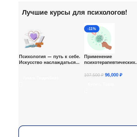
Лучшие курсы для психологов!
-11%
Психология — путь к себе.
Применение
Искусство наслаждаться
психотерапевтических
жизнью
технологий в практике
клинического психоло
96,000
₽
107,500
₽
Узнать Подробнее
Купить Товар