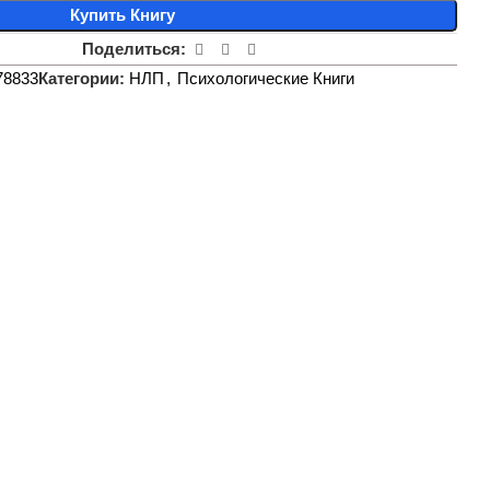
Купить Книгу
Поделиться:
78833
Категории:
НЛП
,
Психологические Книги