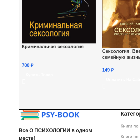
Криминальная сексология
Сексология. Вв
семейную жизн
700
₽
149
₽
Купить Товар
Оплатить На Сай
Катего
Книги по
Все О ПСИХОЛОГИИ в одном
Книги по
месте!