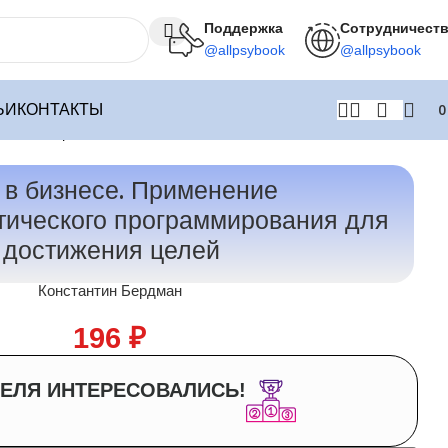
Поддержка
Сотрудничест
@allpsybook
@allpsybook
ЬИ
КОНТАКТЫ
тижения целей
в бизнесе. Применение
тического программирования для
достижения целей
Константин Бердман
196
₽
ЕЛЯ ИНТЕРЕСОВАЛИСЬ!