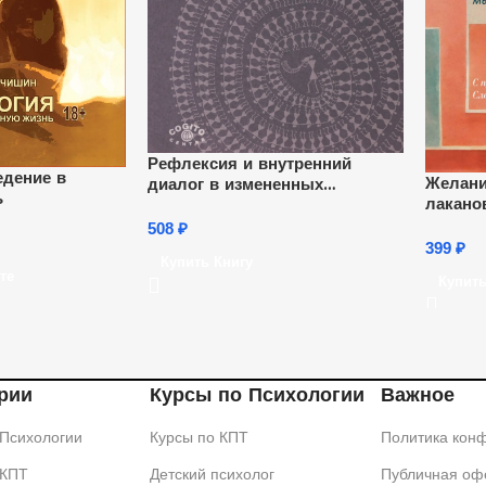
Рефлексия и внутренний
едение в
Желани
диалог в измененных
ь
лакано
состояниях сознания.
Интерсознание в психоанализе
508
₽
399
₽
Купить Книгу
те
Купить
рии
Курсы по Психологии
Важное
 Психологии
Курсы по КПТ
Политика кон
 КПТ
Детский психолог
Публичная офе