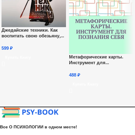
Джедайские техники. Как
воспитать свою обезьяну,
опустошить инбокс и
сберечь мыслетопливо
599
₽
Метафорические карты.
Купить Книгу
Инструмент для
познания себя
488
₽
Купить Книгу
Все О ПСИХОЛОГИИ в одном месте!