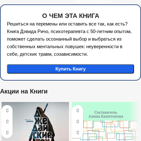
Узнать Подробнее
«Современные родители» (72
ч.)
О ЧЕМ ЭТА КНИГА
Решиться на перемены или оставить все так, как есть?
Книга Дэвида Ричо, психотерапевта с 50-летним опытом,
поможет сделать осознанный выбор и выбраться из
собственных ментальных ловушек: неуверенности в
себе, детских травм, созависимости.
Купить Книгу
Акции на Книги