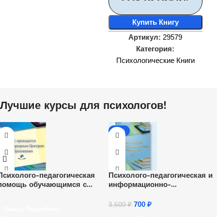
Купить Книгу
Артикул:
29579
Категория:
Психологические Книги
Лучшие курсы для психологов!
-80%
Психолого-педагогическая
Психолого-педагогическая и
помощь обучающимся с
информационно-
нарушениями зрения в их
просветительская поддержка
социальной адаптации и
семей в рамках реализации
700
₽
3,500
₽
Узнать Подробнее
реабилитации (72 ч.)
Федерального проекта