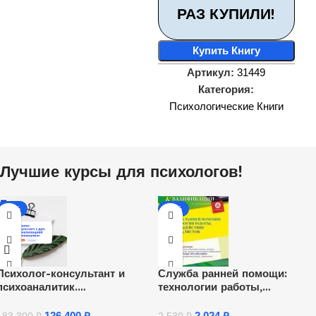
РАЗ КУПИЛИ!
Купить Книгу
Артикул:
31449
Категория:
Психологические Книги
Лучшие курсы для психологов!
-31%
-20%
Психолог-консультант и
Служба ранней помощи:
психоаналитик.
технологии работы,
Переподготовка
взаимодействие специалисто
(36 ч.)
126,400
₽
2,024
₽