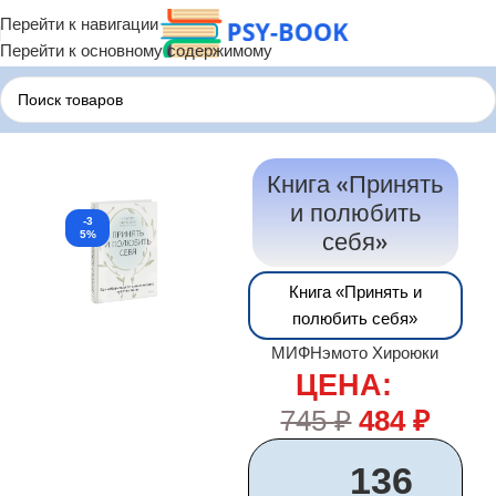
Перейти к навигации
Перейти к основному содержимому
Главная
Психологические Книги
Книга «Принять
и полюбить
-3
себя»
5%
Книга «Принять и
полюбить себя»
МИФ
Нэмото Хироюки
ЦЕНА:
745
₽
484
₽
136