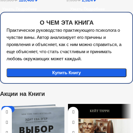
183,300
₽
2,530
₽
Узнать Подробнее
Узнать Подробнее
О ЧЕМ ЭТА КНИГА
Практическое руководство практикующего психолога о
чувстве вины. Автор анализирует его причины и
проявления и объясняет, как с ним можно справиться, а
еще объясняет, что стать счастливым и принимать
любовь окружающих может каждый.
Купить Книгу
Акции на Книги
-35%