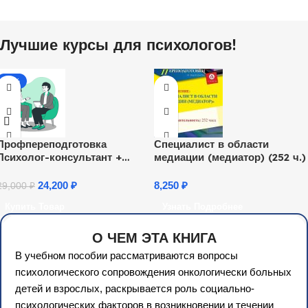
Лучшие курсы для психологов!
-17%
Профпереподготовка
Специалист в области
Психолог-консультант +
медиации (медиатор) (252 ч.)
Диплом
24,200
₽
8,250
₽
29,000
₽
Купить Товар
Узнать Подробнее
О ЧЕМ ЭТА КНИГА
В учебном пособии рассматриваются вопросы
психологического сопровождения онкологически больных
детей и взрослых, раскрывается роль социально-
психологических факторов в возникновении и течении