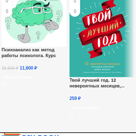
Психоанализ как метод
работы психолога. Курс
11,600
₽
15,600
₽
Купить Товар
Твой лучший год. 12
невероятных месяцев,
которые изменят вашу
жизнь
259
₽
Купить Книгу