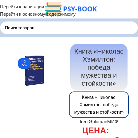
Перейти к навигации
Перейти к основному содержимому
Главная
Психологические Книги
Книга «Николас
Хэмилтон:
-3
победа
5%
мужества и
стойкости»
Книга «Николас
Хэмилтон: победа
мужества и стойкости»
Iren Goldman
МИФ
ЦЕНА: