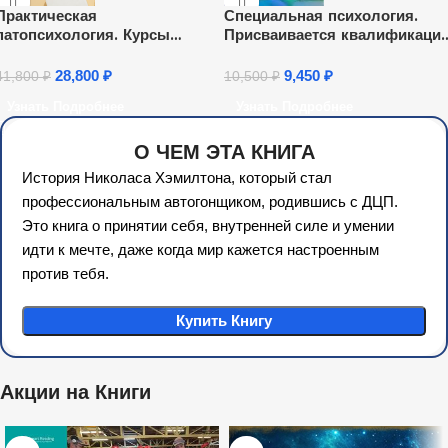
Практическая
Специальная психология.
патопсихология. Курсы
Присваивается квалификаци
переподготовки
«Специальный психолог»
(252 ч.)
28,800
₽
9,450
₽
41,800
₽
10,500
₽
Узнать Подробнее
Узнать Подробнее
О ЧЕМ ЭТА КНИГА
История Николаса Хэмилтона, который стал
профессиональным автогонщиком, родившись с ДЦП.
Это книга о принятии себя, внутренней силе и умении
идти к мечте, даже когда мир кажется настроенным
против тебя.
Купить Книгу
Акции на Книги