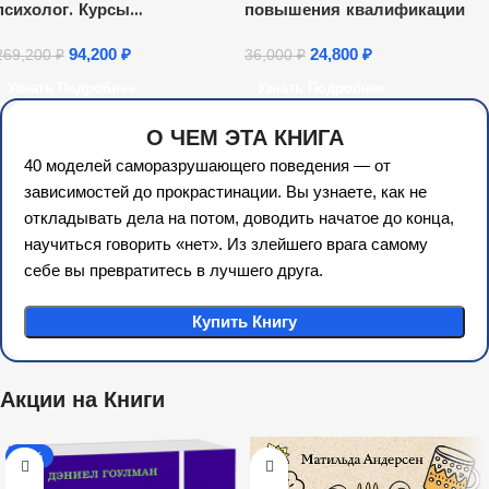
психолог. Курсы
повышения квалификации
переподготовки
94,200
₽
24,800
₽
269,200
₽
36,000
₽
Узнать Подробнее
Узнать Подробнее
О ЧЕМ ЭТА КНИГА
40 моделей саморазрушающего поведения — от
зависимостей до прокрастинации. Вы узнаете, как не
откладывать дела на потом, доводить начатое до конца,
научиться говорить «нет». Из злейшего врага самому
себе вы превратитесь в лучшего друга.
Купить Книгу
Акции на Книги
-35%