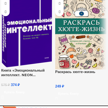
Книга «Эмоциональный
Раскрась хюгге-жизнь
интеллект. NEON
Pocketbooks»
374
₽
575
₽
249
₽
Купить Книгу
Купить Книгу