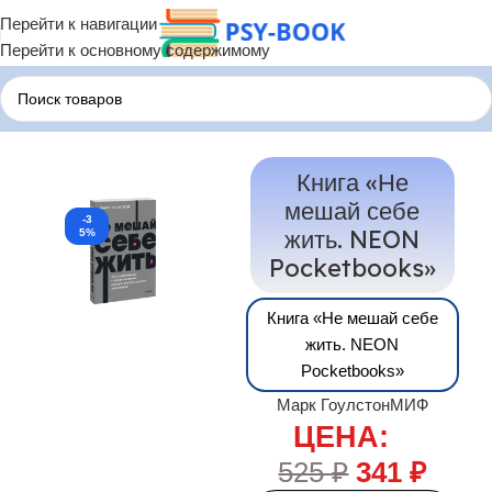
Перейти к навигации
Перейти к основному содержимому
Главная
Психологические Книги
Книга «Не
мешай себе
-3
жить. NEON
5%
Pocketbooks»
Книга «Не мешай себе
жить. NEON
Pocketbooks»
Марк Гоулстон
МИФ
ЦЕНА:
525
₽
341
₽