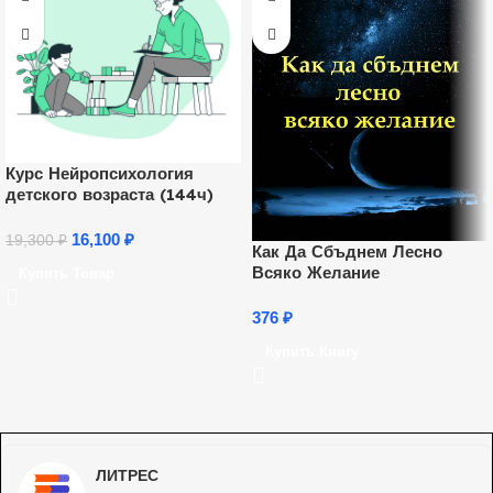
Курс Нейропсихология
детского возраста (144ч)
16,100
₽
19,300
₽
Как Да Сбъднем Лесно
Всяко Желание
Купить Товар
376
₽
Купить Книгу
ЛИТРЕС