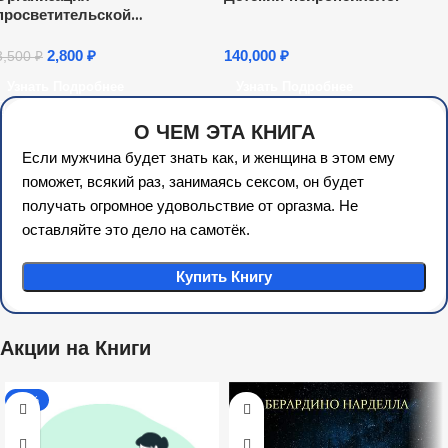
просветительской
деятельности с родителями
(законными
2,800
₽
140,000
₽
3,500
₽
представителями) детей
Узнать Подробнее
Узнать Подробнее
дошкольного возраста,
посещающих ДОО (72 ч.)
О ЧЕМ ЭТА КНИГА
Если мужчина будет знать как, и женщина в этом ему
поможет, всякий раз, занимаясь сексом, он будет
получать огромное удовольствие от оргазма. Не
оставляйте это дело на самотёк.
Купить Книгу
Акции на Книги
-17%