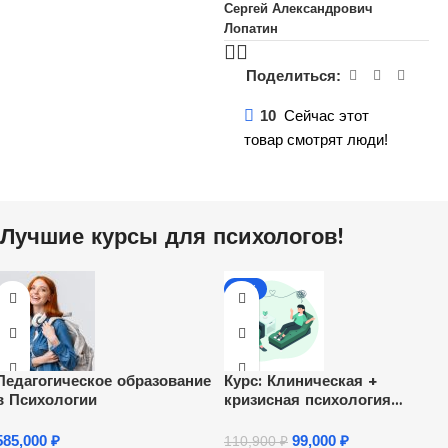
Сергей Александрович
Лопатин
Поделиться:
10
Сейчас этот
товар смотрят люди!
Лучшие курсы для психологов!
-11%
Педагогическое образование
Курс: Клиническая +
в Психологии
кризисная психология
(2030ч)
585,000
₽
99,000
₽
110,900
₽