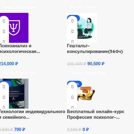
Узнать Подробнее
Купить Товар
-11%
Психоанализ и
Гештальт-
психологическая
консультирование(560ч)
психотерапия
214,000
₽
90,500
₽
101,400
₽
Узнать Подробнее
Узнать Подробнее
-80%
-100%
Технологии индивидуального
Бесплатный онлайн-курс
и семейного
Профессия психолог-
консультирования (72 ч.)
консультант
700
₽
0
₽
3,500
₽
2,500
₽