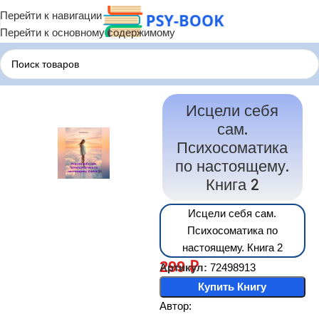
Перейти к навигации
Перейти к основному содержимому
Главная
Терапия по Состояниям
Терапия Психосоматики
Исцели себя
сам.
Психосоматика
по настоящему.
Книга 2
Исцели себя сам.
Психосоматика по
настоящему. Книга 2
299
₽
Артикул:
72498913
Купить Книгу
Автор: