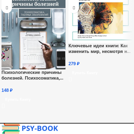
Ключевые идеи книги: Как
изменить мир, несмотря на
препятствия. Чип Хис, Дэн
Хис
279
₽
Психологические причины
Купить Книгу
болезней. Психосоматика,
таблица заболеваний
148
₽
Купить Книгу