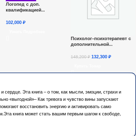
Логопед с доп.
квалификацией
Специальный психолог
102,000
₽
Узнать Подробнее
Психолог-психотерапевт с
дополнительной
подготовкой в методе
транзактного анализа
132,300
₽
148,200
₽
Купить Товар
сердце. Эта книга – о том, как мысли, эмоции, страхи и
ьно «выгодной»– Как тревога и чувство вины запускают
омогают восстановить энергию и активировать само
м.Эта книга может стать вашим первым шагом к свободе,