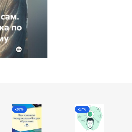
-20%
-17%