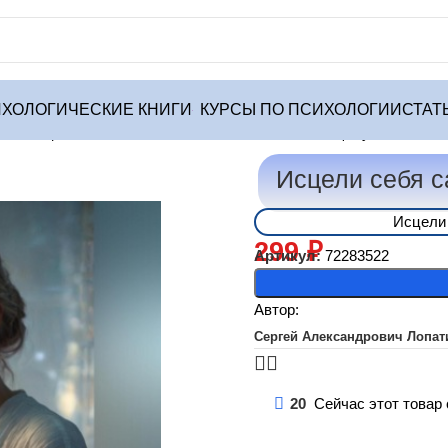
ХОЛОГИЧЕСКИЕ КНИГИ
КУРСЫ ПО ПСИХОЛОГИИ
СТАТ
ики
Исцели себя сам. Психосоматика по настоящему
Исцели себя с
Исцели
299
₽
Артикул:
72283522
Автор:
Сергей Александрович Лопат
20
Сейчас этот товар