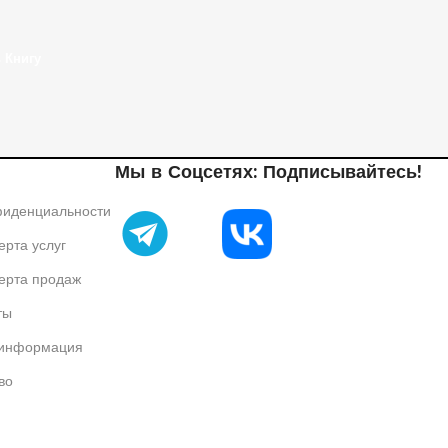
eat
 Книгу
Мы в Соцсетях: Подписывайтесь!
фиденциальности
рта услуг
ерта продаж
ты
 информация
во