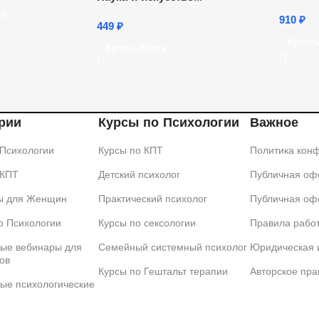
Life Gr
запоминания
ее
910
₽
449
₽
Купить
Купить Книгу
рии
Курсы по Психологии
Важное
 Психологии
Курсы по КПТ
Политика кон
 КПТ
Детский психолог
Публичная офе
ы для Женщин
Практический психолог
Публичная оф
о Психологии
Курсы по сексологии
Правила рабо
ые вебинары для
Семейный системный психолог
Юридическая
ов
Курсы по Гештальт терапии
Авторское пра
ые психологические