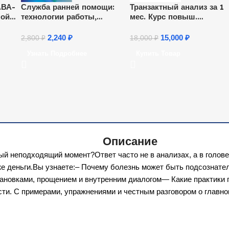
АВА-
Служба ранней помощи:
Транзактный анализ за 1
ной
технологии работы,
мес. Курс повыш.
взаимодействие
квалификации
специалистов (36 ч.)
2,240
₽
15,000
₽
2,800
₽
18,000
₽
 (16
Узнать Подробнее
Купить Товар
Описание
неподходящий момент?Ответ часто не в анализах, а в голове и 
е деньги.Вы узнаете:– Почему болезнь может быть подсознател
ановками, прощением и внутренним диалогом— Какие практики п
и. С примерами, упражнениями и честным разговором о главно