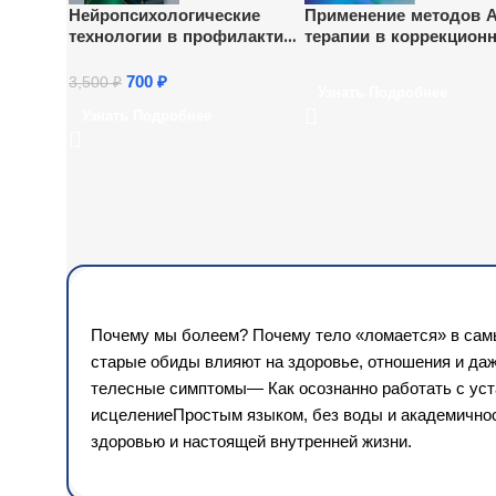
Нейропсихологические
Применение методов 
технологии в профилактике
терапии в коррекцион
речевых нарушений у детей
работе с детьми с
дошкольного возраста (72
расстройством
700
₽
3,500
₽
Узнать Подробнее
ч.)
аутистического спектра
Узнать Подробнее
ч.)
Почему мы болеем? Почему тело «ломается» в самый 
старые обиды влияют на здоровье, отношения и даж
телесные симптомы— Как осознанно работать с уст
исцелениеПростым языком, без воды и академичност
здоровью и настоящей внутренней жизни.