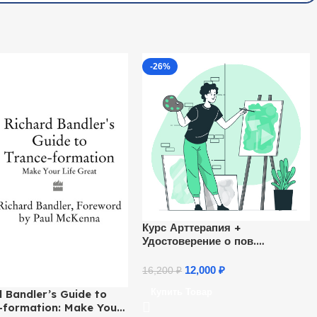
-26%
Курс Арттерапия +
Удостоверение о пов.
квалификации
12,000
₽
16,200
₽
Купить Товар
d Bandler’s Guide to
-formation: Make Your