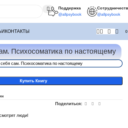
Поддержка
Сотрудничест
@allpsybook
@allpsybook
ЬИ
КОНТАКТЫ
ам. Психосоматика по настоящему
 себя сам. Психосоматика по настоящему
Купить Книгу
ин
Поделиться:
 смотрят люди!