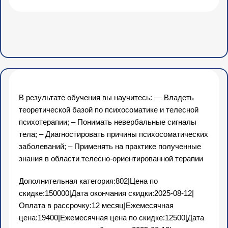
раннего и дошкольного
возраста с
ограниченными
возможностями
здоровья, с
инвалидностью, детьми
группы риска (72 ч.)
В результате обучения вы научитесь: — Владеть
теоретической базой по психосоматике и телесной
психотерапии; – Понимать невербальные сигналы
тела; – Диагностировать причины психосоматических
заболеваний; – Применять на практике полученные
знания в области телесно-ориентированной терапии
Дополнительная категория:802|Цена по
скидке:150000|Дата окончания скидки:2025-08-12|
Оплата в рассрочку:12 месяц|Ежемесячная
цена:19400|Ежемесячная цена по скидке:12500|Дата