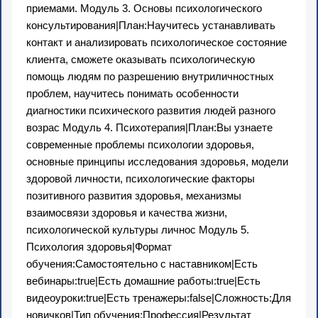
приемами. Модуль 3. Основы психологического
консультирования|План:Научитесь устанавливать
контакт и анализировать психологическое состояние
клиента, сможете оказывать психологическую
помощь людям по разрешению внутриличностных
проблем, научитесь понимать особенности
диагностики психического развития людей разного
возрас Модуль 4. Психотерапия|План:Вы узнаете
современные проблемы психологии здоровья,
основные принципы исследования здоровья, модели
здоровой личности, психологические факторы
позитивного развития здоровья, механизмы
взаимосвязи здоровья и качества жизни,
психологической культуры личнос Модуль 5.
Психология здоровья|Формат
обучения:Самостоятельно с наставником|Есть
вебинары:true|Есть домашние работы:true|Есть
видеоуроки:true|Есть тренажеры:false|Сложность:Для
новичков|Тип обучения:Профессия|Результат