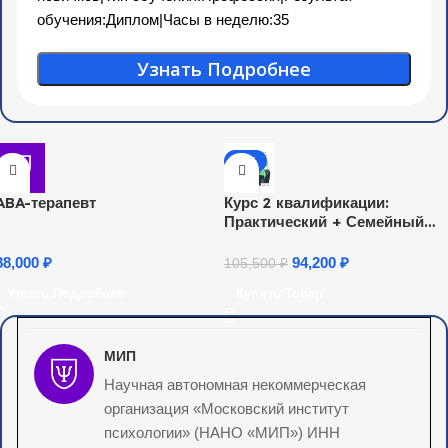
обучения:Диплом|Часы в неделю:35
Узнать Подробнее
-11%
ABA-терапевт
Курс 2 квалификации:
Практический + Семейный
психолог
88,000
₽
94,200
₽
105,500
₽
Узнать Подробнее
Купить Товар
МИП
Научная автономная некоммерческая
организация «Московский институт
психологии» (НАНО «МИП») ИНН