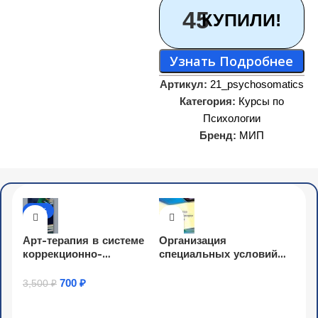
45
КУПИЛИ!
Узнать Подробнее
Артикул:
21_psychosomatics
Категория:
Курсы по
Психологии
Бренд:
МИП
-80%
Арт-терапия в системе
Организация
коррекционно-
специальных условий
развивающей работы
образовательной среды
педагога-психолога (72
и деятельности по
700
₽
3,500
₽
Узнать Подробнее
ч.)
освоению содержания
Узнать Подробнее
образования детьми