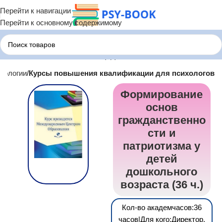
Перейти к навигации
Перейти к основному содержимому
хологии
Курсы повышения квалификации для психологов
Формирование
основ
гражданственно
сти и
патриотизма у
детей
дошкольного
возраста (36 ч.)
Кол-во академчасов:36
часов|Для кого:Директор,