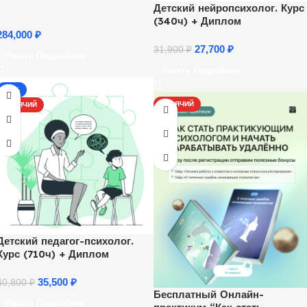
Детский нейропсихолог. Курс
(340ч) + Диплом
284,000
₽
27,700
₽
31,900
₽
Узнать Подробнее
Узнать Подробнее
-13%
ГОРЯЧИЙ
ГОРЯЧИЙ
Детский педагог-психолог.
Курс (710ч) + Диплом
35,500
₽
40,800
₽
Бесплатный Онлайн-
Узнать Подробнее