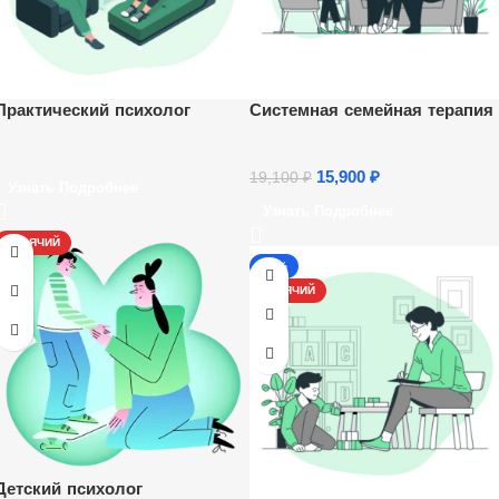
Практический психолог
Системная семейная терапия
15,900
₽
19,100
₽
Узнать Подробнее
Узнать Подробнее
ГОРЯЧИЙ
-13%
ГОРЯЧИЙ
Детский психолог