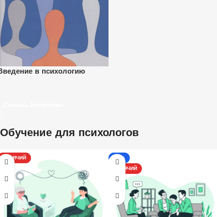
Введение в психологию
Скачать Бесплатно
Обучение для психологов
ГОРЯЧИЙ
-17%
ГОРЯЧИЙ