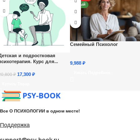
НОВЫЙ
Семейный Психолог
Детская и подростковая
психотерапия. Курс для
9,988
₽
психологов
Узнать Подробнее
17,300
₽
20,800
₽
Купить Товар
Все О ПСИХОЛОГИИ в одном месте!
Поддержка
support@psy-book.ru