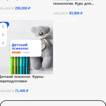
гештальт-подходе
технологии. Курс для
психологов
295,000
₽
491,667
₽
93,900
₽
105,100
₽
Узнать Подробнее
Купить Товар
-31%
Детский психолог. Курсы
переподготовки
71,400
₽
103,600
₽
Узнать Подробнее