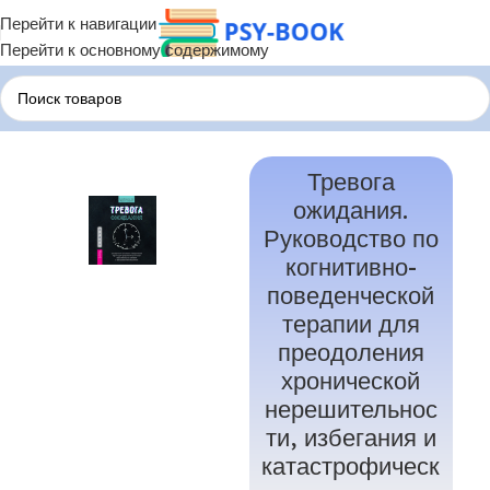
Перейти к навигации
Перейти к основному содержимому
Главная
Терапия по Состояниям
Терапия депрессии
Тревога
ожидания.
Руководство по
когнитивно-
поведенческой
терапии для
преодоления
хронической
нерешительнос
ти, избегания и
катастрофическ