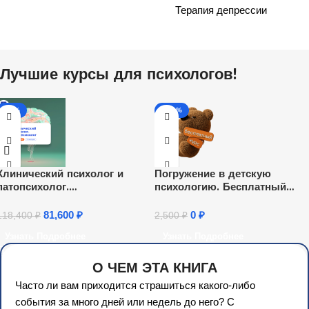
Терапия депрессии
Лучшие курсы для психологов!
-31%
-100%
Клинический психолог и
Погружение в детскую
патопсихолог.
психологию. Бесплатный
Переподготовка
онлайн-курс.
81,600
₽
0
₽
118,400
₽
2,500
₽
Узнать Подробнее
Узнать Подробнее
О ЧЕМ ЭТА КНИГА
Часто ли вам приходится страшиться какого-либо
события за много дней или недель до него? С