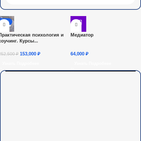
-39%
Практическая психология и
Медиатор
коучинг. Курсы
переподготовки
153,000
₽
64,000
₽
252,500
₽
Узнать Подробнее
Узнать Подробнее