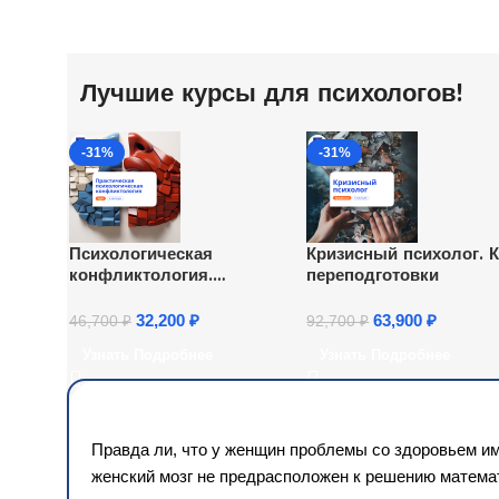
Лучшие курсы для психологов!
-31%
-31%
Психологическая
Кризисный психолог. 
конфликтология.
переподготовки
Переподготовка
32,200
₽
63,900
₽
46,700
₽
92,700
₽
Узнать Подробнее
Узнать Подробнее
Правда ли, что у женщин проблемы со здоровьем и
женский мозг не предрасположен к решению математ