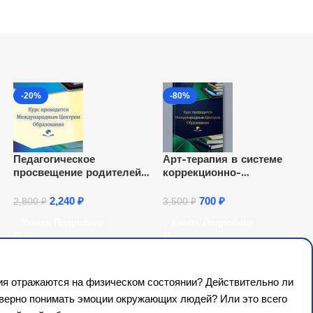
-20%
-80%
Педагогическое
Арт-терапия в системе
просвещение родителей
коррекционно-
(законных представителей)
развивающей работы
детей дошкольного
педагога-психолога (72 ч.)
2,240
₽
700
₽
2,800
₽
3,500
₽
возраста, посещающих
Узнать Подробнее
Узнать Подробнее
дошкольные
образовательные
организации (36 ч.)
ия отражаются на физическом состоянии? Действительно ли
ы верно понимать эмоции окружающих людей? Или это всего