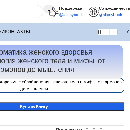
Поддержка
Сотрудничест
@allpsybook
@allpsybook
ЬИ
КОНТАКТЫ
 тела и мифы: от гормонов до мышления
оматика женского здоровья.
огия женского тела и мифы: от
ормонов до мышления
доровья. Нейробиология женского тела и мифы: от гормонов
до мышления
Купить Книгу
Поделиться: