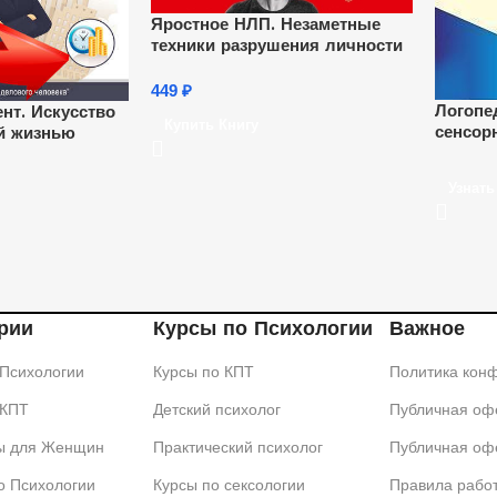
Яростное НЛП. Незаметные
техники разрушения личности
449
₽
Логопе
т. Искусство
Купить Книгу
сенсор
й жизнью
и двиг
(36 ч.)
Узнат
рии
Курсы по Психологии
Важное
 Психологии
Курсы по КПТ
Политика кон
 КПТ
Детский психолог
Публичная офе
ы для Женщин
Практический психолог
Публичная оф
о Психологии
Курсы по сексологии
Правила рабо