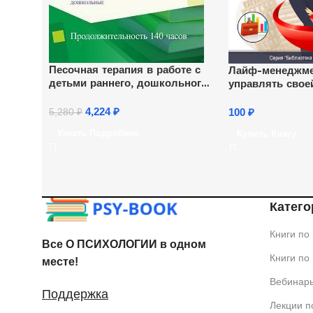
Песочная терапия в работе с
Лайф-менеджмен
детьми раннего, дошкольного
управлять свое
и младшего школьного
возраста (140 ч.)
4,224
₽
100
₽
5,280
₽
Узнать Подробнее
Купить Книгу
Катего
Книги по
Все О ПСИХОЛОГИИ в одном
Книги по
месте!
Вебинар
Поддержка
Лекции п