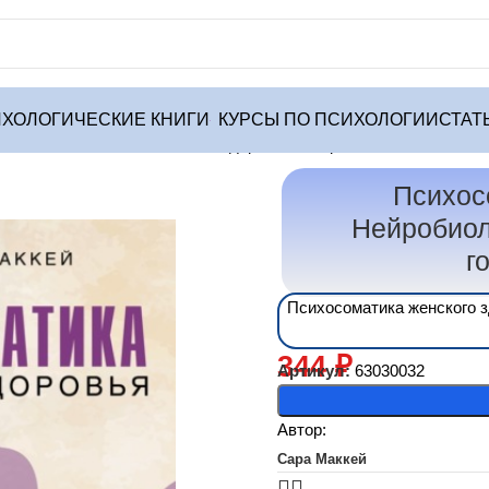
ХОЛОГИЧЕСКИЕ КНИГИ
КУРСЫ ПО ПСИХОЛОГИИ
СТАТ
ики
Психосоматика женского здоровья. Нейробиология женского
Психос
Нейробиол
г
Психосоматика женского з
344
₽
Артикул:
63030032
Автор:
Сара Маккей