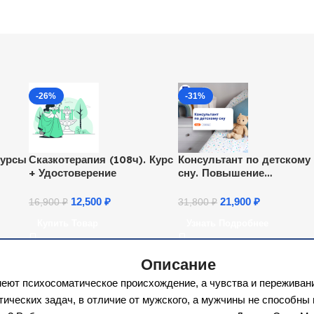
-26%
-31%
Курсы
Сказкотерапия (108ч). Курс
Консультант по детскому
+ Удостоверение
сну. Повышение
квалификации
12,500
₽
21,900
₽
16,900
₽
31,800
₽
Купить Товар
Узнать Подробнее
Описание
меют психосоматическое происхождение, а чувства и переживан
ических задач, в отличие от мужского, а мужчины не способн