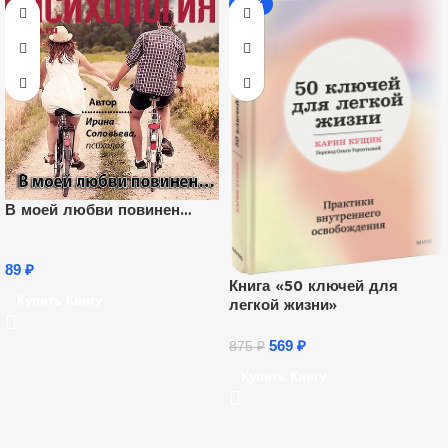
-35%
В моей любви повинен…
89
₽
Книга «50 ключей для
Купить Книгу
легкой жизни»
569
₽
875
₽
Купить Книгу