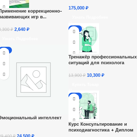
175,000
₽
Применение коррекционно-
развивающих игр в
Узнать Подробнее
деятельности специалиста
(психолога, социального
2,640
₽
-26%
3,300
₽
педагога, логопеда, учителя-
Узнать Подробнее
дефектолога) (72 ч.)
-17%
Тренажёр профессиональных
ситуаций для психолога
10,300
₽
13,900
₽
Купить Товар
-13%
Эмоциональный интеллект
Курс Консультирование и
психодиагностика + Диплом
24,500
₽
29,400
₽