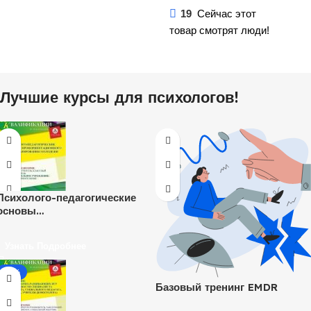
19
Сейчас этот
товар смотрят люди!
Лучшие курсы для психологов!
Психолого-педагогические
основы
профориентационного
консультирования молодежи
Узнать Подробнее
(72 ч.)
-20%
Базовый тренинг EMDR