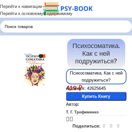
Перейти к навигации
Перейти к основному содержимому
Главная
Терапия по Состояниям
Терапия Психосоматики
Психосоматика.
Как с ней
подружиться?
Психосоматика. Как с ней
подружиться?
419
₽
Артикул:
42625645
Купить Книгу
Автор:
Т. Г. Трофименко
Поделиться: