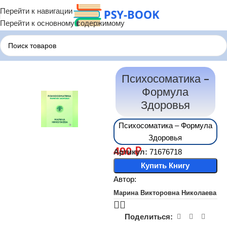
Перейти к навигации
Перейти к основному содержимому
Главная
Терапия по Состояниям
Терапия Психосоматики
Психосоматика –
Формула
Здоровья
Психосоматика – Формула
Здоровья
490
₽
Артикул:
71676718
Купить Книгу
Автор:
Марина Викторовна Николаева
Поделиться: