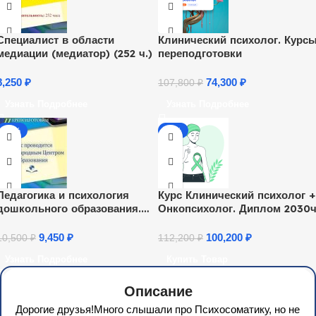
Специалист в области
Клинический психолог. Курс
медиации (медиатор) (252 ч.)
переподготовки
8,250
₽
74,300
₽
107,800
₽
Узнать Подробнее
Узнать Подробнее
-10%
-11%
Педагогика и психология
Курс Клинический психолог +
дошкольного образования.
Онкопсихолог. Диплом 2030
Присваивается квалификация
«Педагог-психолог» (252 ч.)
9,450
₽
100,200
₽
10,500
₽
112,200
₽
Узнать Подробнее
Купить Товар
Описание
Дорогие друзья!Много слышали про Психосоматику, но не