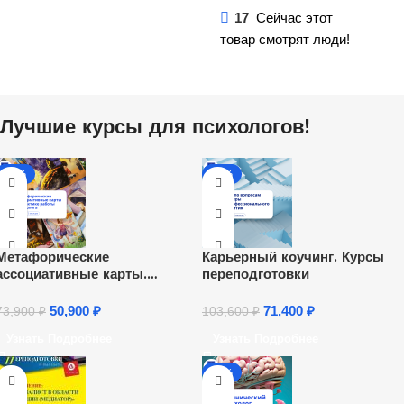
17
Сейчас этот
товар смотрят люди!
Лучшие курсы для психологов!
-31%
-31%
Метафорические
Карьерный коучинг. Курсы
ассоциативные карты.
переподготовки
Переподготовка
50,900
₽
71,400
₽
73,900
₽
103,600
₽
Узнать Подробнее
Узнать Подробнее
-31%