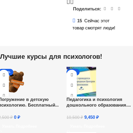
Поделиться:
15
Сейчас этот
товар смотрят люди!
Лучшие курсы для психологов!
-100%
-10%
Погружение в детскую
Педагогика и психология
психологию. Бесплатный
дошкольного образования.
онлайн-курс.
Присваивается квалификаци
«Педагог-психолог» (252 ч.)
0
₽
9,450
₽
2,500
₽
10,500
₽
Узнать Подробнее
Узнать Подробнее