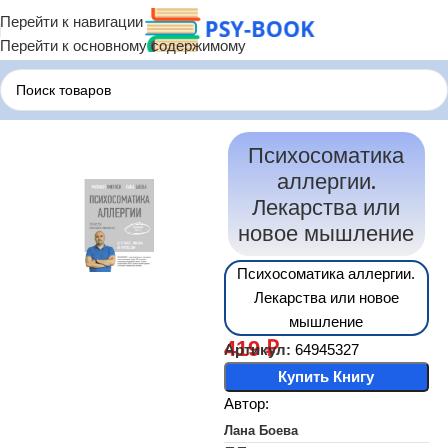
Перейти к навигации
Перейти к основному содержимому
Главная
Терапия по Состояниям
Терапия Психосоматики
Психосоматика
аллергии.
Лекарства или
новое мышление
Психосоматика аллергии.
Лекарства или новое
мышление
419
₽
Артикул:
64945327
Купить Книгу
Автор:
Лана Боева