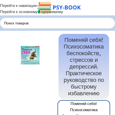
Перейти к навигации
Перейти к основному содержимому
Главная
Терапия по Состояниям
Терапия Психосоматики
Поменяй себя!
Психосоматика
беспокойств,
стрессов и
депрессий.
Практическое
руководство по
быстрому
избавлению
Поменяй себя!
Психосоматика