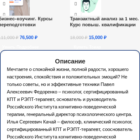
Бизнес-коучинг. Курсы
Транзактный анализ за 1 мес.
переподготовки
Курс повыш. квалификации
76,500
₽
15,000
₽
111,000
₽
18,000
₽
Узнать Подробнее
Купить Товар
Описание
Мечтаете о спокойной жизни, полной радости, хорошего
настроения, спокойствия и положительных эмоций? Не
только советы, но и эффективные техники Павел
Алексеевич Федоренко – психолог, сертифицированный
КПТ и РЭПТ-терапевт, основатель и руководитель
Российского Института когнитивно-поведенческой
терапии, генеральный директор психологического центра.
Илья Сергеевич Качай – философ, клинический психолог,
сертифицированный КПТ и РЭПТ-терапевт, сооснователь
Российского Института когнитивно-поведенческой