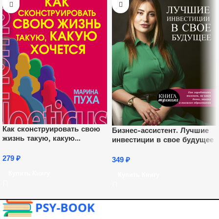
Как сконструировать свою
Бизнес-ассистент. Лучшие
жизнь такую, какую
инвестиции в свое будущее
хочется. Книга-ключ к
энергии эмоций
279
₽
349
₽
Купить Книгу
Купить Книгу