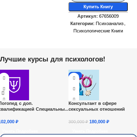
Купить Книгу
Артикул:
67656009
Категории:
Психоанализ
,
Психологические Книги
Лучшие курсы для психологов!
-40%
Логопед с доп.
Консультант в сфере
квалификацией Специальный
сексуальных отношений
психолог
102,000
₽
180,000
₽
300,000
₽
Узнать Подробнее
Узнать Подробнее