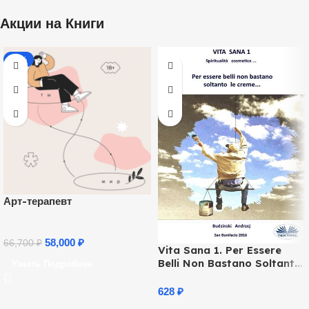
Акции на Книги
-13%
Арт-терапевт
58,000
₽
66,700
₽
Vita Sana 1. Per Essere
Belli Non Bastano Soltanto
Узнать Подробнее
Le Creme.
628
₽