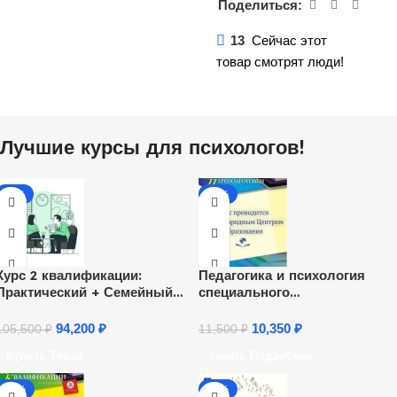
Поделиться:
13
Сейчас этот
товар смотрят люди!
Лучшие курсы для психологов!
-11%
-10%
Курс 2 квалификации:
Педагогика и психология
Практический + Семейный
специального
психолог
(коррекционного)
образования. Присваивается
94,200
₽
10,350
₽
105,500
₽
11,500
₽
квалификация «Педагог-
Купить Товар
Узнать Подробнее
психолог» (252 ч.)
-20%
-31%