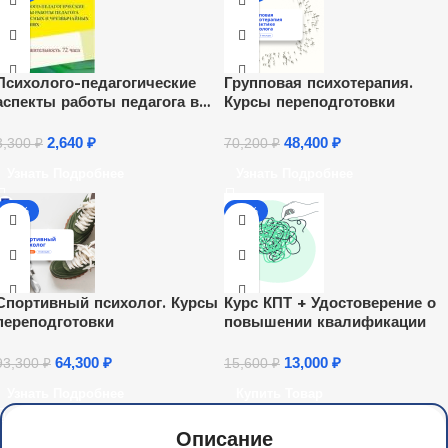
Психолого-педагогические
Групповая психотерапия.
аспекты работы педагога в
Курсы переподготовки
кризисных и чрезвычайных
ситуациях (72 ч.)
2,640
₽
48,400
₽
3,300
₽
70,200
₽
Узнать Подробнее
Узнать Подробнее
-31%
-17%
Спортивный психолог. Курсы
Курс КПТ + Удостоверение о
переподготовки
повышении квалификации
64,300
₽
13,000
₽
93,300
₽
15,600
₽
Узнать Подробнее
Купить Товар
Описание