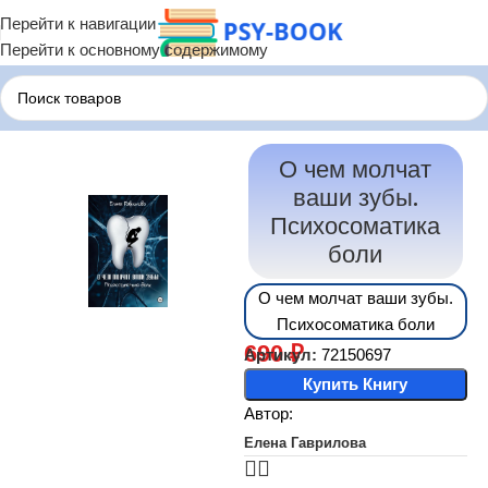
Перейти к навигации
Перейти к основному содержимому
Главная
Терапия по Состояниям
Терапия Психосоматики
О чем молчат
ваши зубы.
Психосоматика
боли
О чем молчат ваши зубы.
Психосоматика боли
690
₽
Артикул:
72150697
Купить Книгу
Автор:
Елена Гаврилова