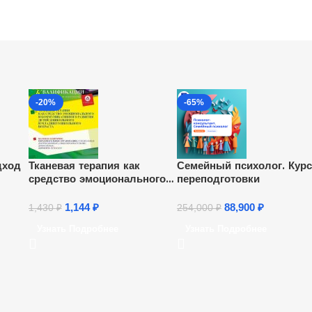
-20%
-65%
дход
Тканевая терапия как
Семейный психолог. Кур
средство эмоционального и
переподготовки
коммуникативного развития
детей дошкольного и
1,144
₽
88,900
₽
1,430
₽
254,000
₽
младшего школьного
Узнать Подробнее
Узнать Подробнее
возраста (16 ч.)