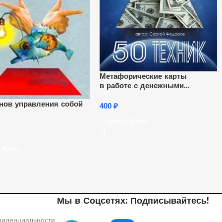
Метафорические карты
в работе с денежными
запросами. 50 техник
онов управления собой
400
₽
Купить Книгу
 Книгу
Мы в Соцсетях: Подписывайтесь!
фиденциальности