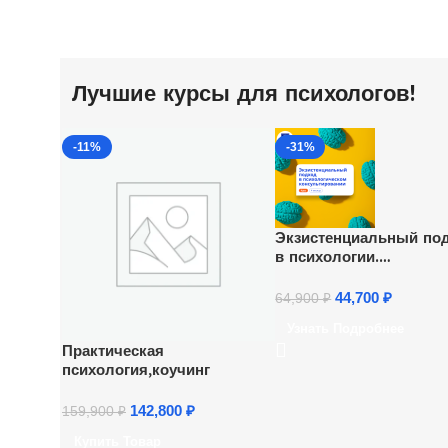
Лучшие курсы для психологов!
-11%
-31%
Экзистенциальный по
в психологии.
Переподготовка
44,700
₽
64,900
₽
Узнать Подробнее
Практическая
психология,коучинг
142,800
₽
159,900
₽
Купить Товар