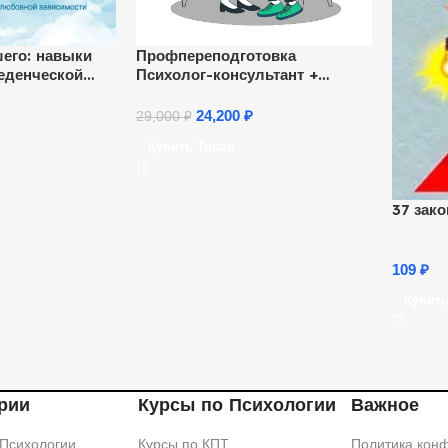
его: навыки
Профпереподготовка
еденческой
Психолог-консультант +
целения после
Диплом
преодоления
24,200
₽
29,000
₽
симости
Купить Товар
37 зак
109
₽
Купить
рии
Курсы по Психологии
Важное
 Психологии
Курсы по КПТ
Политика кон