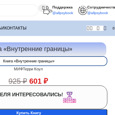
Поддержка
Сотрудничест
@allpsybook
@allpsybook
ЬИ
КОНТАКТЫ
а «Внутренние границы»
Книга «Внутренние границы»
МИФ
Терри Коул
925
₽
601
₽
ЕЛЯ ИНТЕРЕСОВАЛИСЬ!
Купить Книгу