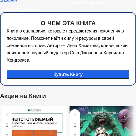
Узнать Подробнее
сказки народов России в
Узнать Подробнее
условиях реализации ФОП
ДО (36 ч.)
О ЧЕМ ЭТА КНИГА
Книга о сценариях, которые передаются из поколения в
поколение. Поможет найти силу и ресурсы в своей
семейной истории. Автор — Инна Хамитова, клинический
психолог и научный редактор Сью Джонсон и Харвилла
Хендрикса.
Купить Книгу
Акции на Книги