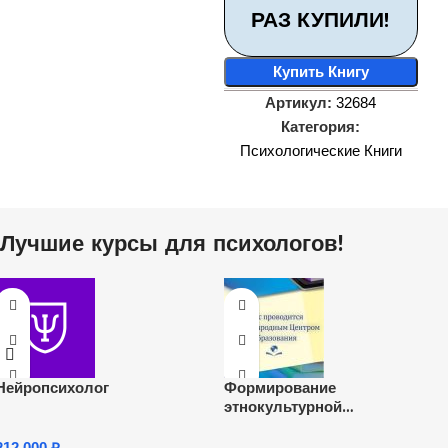
РАЗ КУПИЛИ!
Купить Книгу
Артикул:
32684
Категория:
Психологические Книги
Лучшие курсы для психологов!
Нейропсихолог
Формирование
этнокультурной
компетентности детей
дошкольного возраста через
212,000
₽