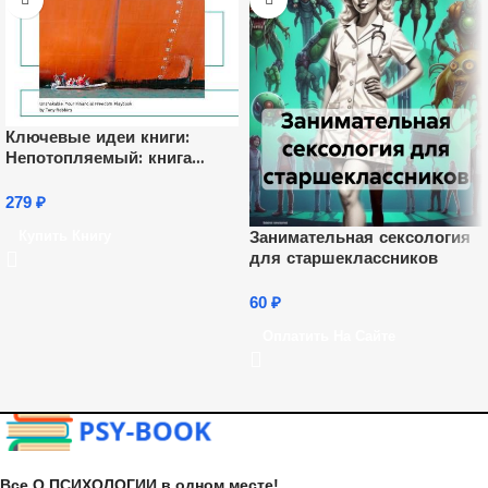
Ключевые идеи книги:
Непотопляемый: книга
твоей финансовой
свободы. Тони Роббинс,
279
₽
Питер Маллук
Занимательная сексология
Купить Книгу
для старшеклассников
60
₽
Оплатить На Сайте
Все О ПСИХОЛОГИИ в одном месте!