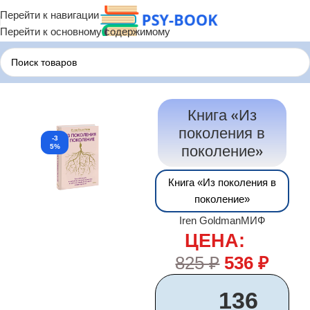
Перейти к навигации
Перейти к основному содержимому
Главная
Психологические Книги
Книга «Из
поколения в
-3
поколение»
5%
Книга «Из поколения в
поколение»
Iren Goldman
МИФ
ЦЕНА:
825
₽
536
₽
136