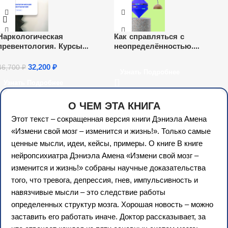
Наркологическая
Как справляться с
превентология. Курсы
неопределён­ностью.
переподготовки
Бесплатный курс
32,200
₽
46,700
₽
Узнать Подробнее
Узнать Подробнее
О ЧЕМ ЭТА КНИГА
Этот текст – сокращенная версия книги Дэниэла Амена
«Измени свой мозг – изменится и жизнь!». Только самые
ценные мысли, идеи, кейсы, примеры. О книге В книге
нейропсихиатра Дэниэла Амена «Измени свой мозг –
изменится и жизнь!» собраны научные доказательства
того, что тревога, депрессия, гнев, импульсивность и
навязчивые мысли – это следствие работы
определенных структур мозга. Хорошая новость – можно
заставить его работать иначе. Доктор рассказывает, за