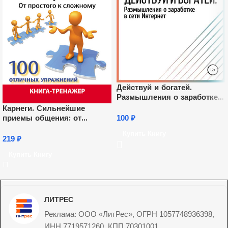
Действуй и богатей.
Размышления о заработке в
сети Интернет
Карнеги. Сильнейшие
приемы общения: от
100
₽
простого к сложному. 100
Купить Книгу
отличных упражнений.
219
₽
Книга-тренажер
Купить Книгу
ЛИТРЕС
Реклама: ООО «ЛитРес», ОГРН 1057748936398,
ИНН 7719571260, КПП 70301001