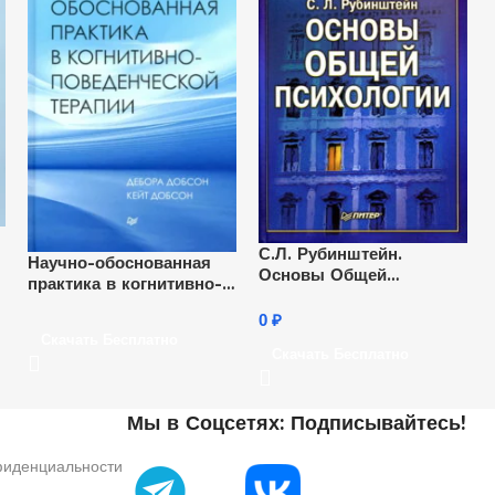
С.Л. Рубинштейн.
Научно-обоснованная
Основы Общей
практика в когнитивно-
Психологии
поведенческой терапии
0
₽
Скачать Бесплатно
Скачать Бесплатно
Мы в Соцсетях: Подписывайтесь!
фиденциальности