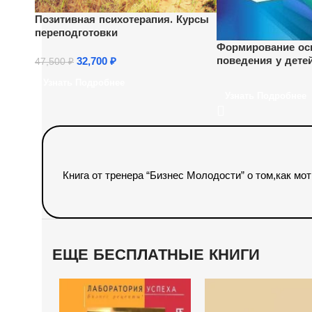
Позитивная психотерапия. Курсы
переподготовки
Формирование осн
поведения у дете
32,700
₽
47,500
₽
возраста (36 ч.)
Узнать Подробнее
Узнать Подробнее
Книга от тренера “Бизнес Молодости” о том,как мо
ЕЩЕ БЕСПЛАТНЫЕ КНИГИ