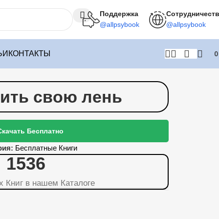
Поддержка
Сотрудничест
@allpsybook
@allpsybook
ЬИ
КОНТАКТЫ
лить свою лень
Скачать Бесплатно
рия:
Бесплатные Книги
1536
х Книг в нашем Каталоге