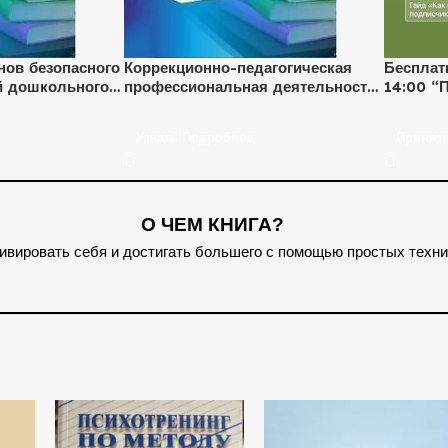
ов безопасного
Коррекционно-педагогическая
Бесплат
й дошкольного
профессиональная деятельность
14:00 “
логопеда, дефектолога, психолога
зарабат
с детьми раннего возраста в
професс
Узнать Подробнее
Принять
условиях реализации ФГОС ДО
(72 ч.)
О ЧЕМ КНИГА?
тивировать себя и достигать большего с помощью простых техни