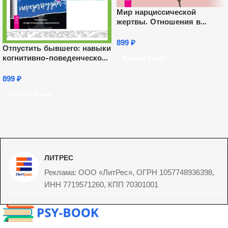
Мир нарциссической
жертвы. Отношения в
контексте современного
невроза
899
₽
Отпустить бывшего: навыки
когнитивно-поведенческой
Купить Книгу
терапии для исцеления
после расставания и
899
₽
преодоления любовной
Купить Книгу
зависимости. Любовь,
перезагрузка: Что делать,
когда отношения
закончились
ЛИТРЕС
Реклама: ООО «ЛитРес», ОГРН 1057748936398,
ИНН 7719571260, КПП 70301001