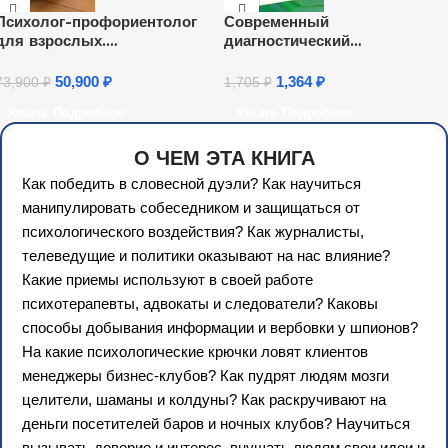
Психолог-профориентолог
Современный
для взрослых.
диагностический
Переподготовка
инструментарий в работе
педагога-психолога
50,900
₽
1,364
₽
73,900
₽
1,705
₽
общеобразовательной
Узнать Подробнее
Узнать Подробнее
организации: диагностика
психологической конституци
О ЧЕМ ЭТА КНИГА
и индивидуальности
обучающихся (36 ч.)
Как победить в словесной дуэли? Как научиться
манипулировать собеседником и защищаться от
психологического воздействия? Как журналисты,
телеведущие и политики оказывают на нас влияние?
Какие приемы используют в своей работе
психотерапевты, адвокаты и следователи? Каковы
способы добывания информации и вербовки у шпионов?
На какие психологические крючки ловят клиентов
менеджеры бизнес-клубов? Как пудрят людям мозги
целители, шаманы и колдуны? Как раскручивают на
деньги посетителей баров и ночных клубов? Научиться
вызывать доверие и интерес, внушать людям свои идеи и