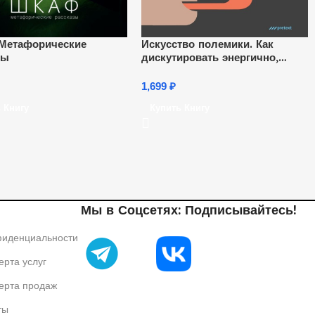
Метафорические
Искусство полемики. Как
зы
дискутировать энергично,
убедительно, уверенно
1,699
₽
 Книгу
Купить Книгу
Мы в Соцсетях: Подписывайтесь!
фиденциальности
рта услуг
ерта продаж
ты