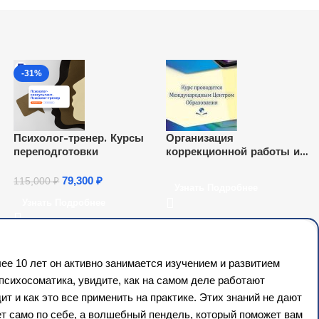
-31%
Психолог-тренер. Курсы
Организация
переподготовки
коррекционной работы и
инклюзивного образования
детей с ОВЗ в условиях
79,300
₽
115,000
₽
Узнать Подробнее
ие,
ДОО в соответствии с
Узнать Подробнее
-
ФГОС ДО (72 ч.)
ее 10 лет он активно занимается изучением и развитием
 психосоматика, увидите, как на самом деле работают
дит и как это все применить на практике. Этих знаний не дают
йдет само по себе, а волшебный пендель, который поможет вам