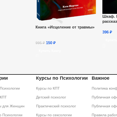
Шкаф. 
расска
Книга «Исцеление от травмы»
396
₽
Купить
150
₽
995
₽
Купить Книгу
рии
Курсы по Психологии
Важное
 Психологии
Курсы по КПТ
Политика кон
 КПТ
Детский психолог
Публичная офе
ы для Женщин
Практический психолог
Публичная оф
о Психологии
Курсы по сексологии
Правила рабо