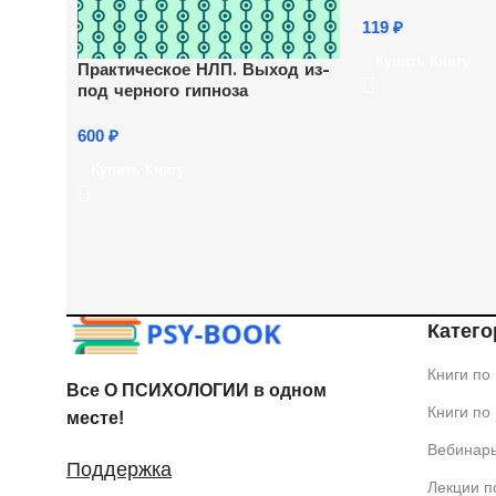
119
₽
Купить Книгу
Практическое НЛП. Выход из-
под черного гипноза
600
₽
Купить Книгу
Катего
Книги по
Все О ПСИХОЛОГИИ в одном
Книги по
месте!
Вебинар
Поддержка
Лекции п