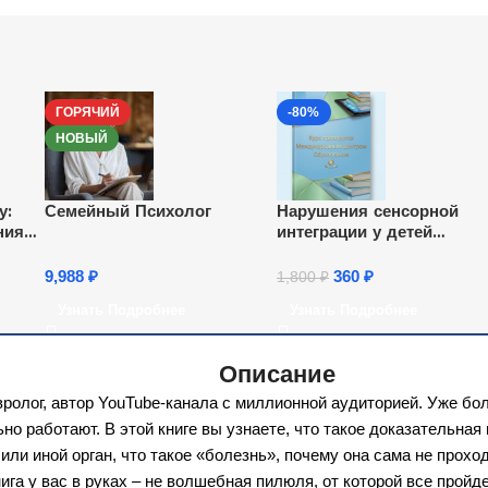
ГОРЯЧИЙ
-80%
НОВЫЙ
у:
Семейный Психолог
Нарушения сенсорной
ния
интеграции у детей
дошкольного возраста:
признаки, методы
9,988
₽
360
₽
1,800
₽
диагностики, оборудован
Узнать Подробнее
Узнать Подробнее
комплексы коррекционно
развивающих игр и
упражнений (16 ч.)
Описание
ролог, автор YouTube-канала с миллионной аудиторией. Уже бол
о работают. В этой книге вы узнаете, что такое доказательная
 или иной орган, что такое «болезнь», почему она сама не прохо
Книга у вас в руках – не волшебная пилюля, от которой все про