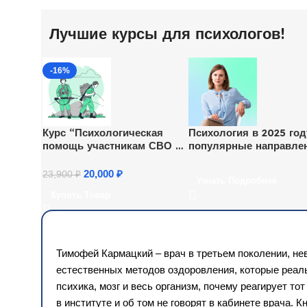
Лучшие курсы для психологов!
-16%
Курс “Психологическая
Психология в 2025 год
помощь участникам СВО и
популярные направле
их семьям”
для консультирования
20,000
₽
23,900
₽
Узнать Подробнее
Купить Товар
Тимофей Кармацкий – врач в третьем поколении, нев
естественных методов оздоровления, которые реальн
психика, мозг и весь организм, почему реагирует тот
в институте и об том не говорят в кабинете врача. 