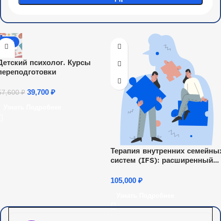
-31%
Детский психолог. Курсы
переподготовки
39,700
₽
57,600
₽
Узнать Подробнее
Терапия внутренних семейны
систем (IFS): расширенный
вводный курс
105,000
₽
Узнать Подробнее